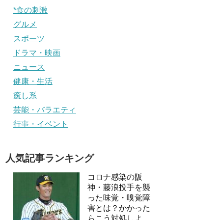
*食の刺激
グルメ
スポーツ
ドラマ・映画
ニュース
健康・生活
癒し系
芸能・バラエティ
行事・イベント
人気記事ランキング
コロナ感染の阪
神・藤浪投手を襲
った味覚・嗅覚障
害とは？かかった
らこう対処しよ