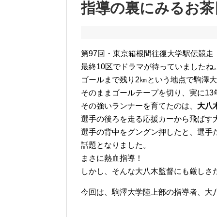
指導の裏にみるお茶
第97回・東京箱根間往復大学駅伝競走
最終10区でドラマが待っていましたね
ゴールまで残り2㎞という地点で駒澤
そのままゴールテープを切り、実に13
その強いランナーを育てたのは、
大八
選手の後ろを走る応援カーから飛ばす
選手の背中をグングン押したと、選手
話題となりました。
まさに熱血指導！
しかし、そんな大八木監督にも厳しさ
今回は、駒澤大学陸上部の指導者、大