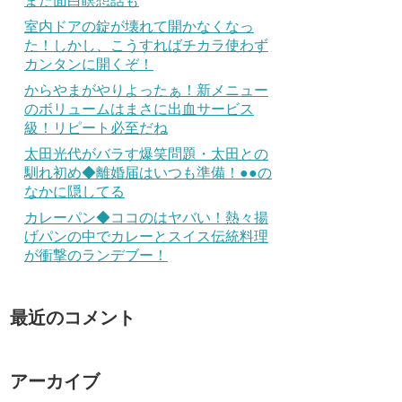
また面白瞑想話も
室内ドアの錠が壊れて開かなくなっ
た！しかし、こうすればチカラ使わず
カンタンに開くぞ！
からやまがやりよったぁ！新メニュー
のボリュームはまさに出血サービス
級！リピート必至だね
太田光代がバラす爆笑問題・太田との
馴れ初め◆離婚届はいつも準備！●●の
なかに隠してる
カレーパン◆ココのはヤバい！熱々揚
げパンの中でカレーとスイス伝統料理
が衝撃のランデブー！
最近のコメント
アーカイブ