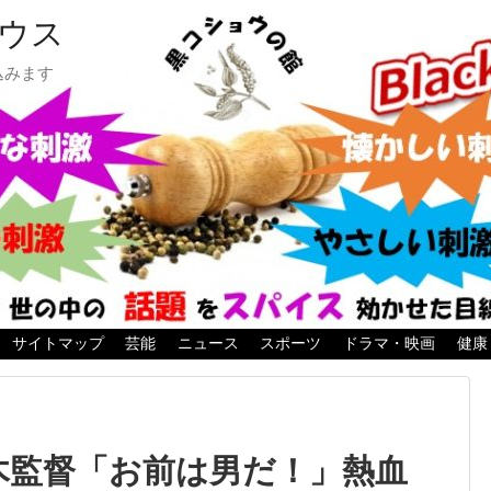
ウス
込みます
サイトマップ
芸能
ニュース
スポーツ
ドラマ・映画
健康
木監督「お前は男だ！」熱血