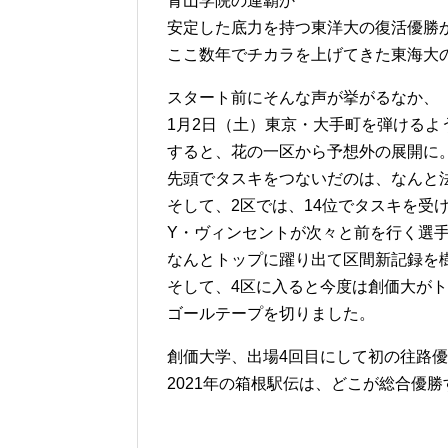
青山学院の連覇か
安定した底力を持つ東洋大の復活優勝
ここ数年でチカラを上げてきた東海大の
スタート前にそんな声が挙がるなか、
1月2日（土）東京・大手町を弾けるよ
すると、花の一区から予想外の展開に
先頭でタスキをつないだのは、なんと
そして、2区では、14位でタスキを受
Y・ヴィンセントが次々と前を行く選
なんとトップに躍り出て区間新記録を
そして、4区に入ると今度は創価大が
ゴールテープを切りました。
創価大学、出場4回目にして初の往路
2021年の箱根駅伝は、どこが総合優