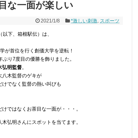
目な一面が楽しい
2021/1/8
*激しい刺激
,
スポーツ
（以下、箱根駅伝）は、
。
大学が首位を行く創価大学を逆転！
年ぶり7度目の優勝を飾りました。
木弘明監督
。
大八木監督のゲキが
だけでなく監督の熱い叫びも
だけではなくお茶目な一面が・・・。
八木弘明さんにスポットを当てます。