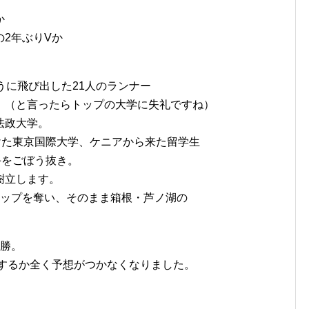
か
2年ぶりVか
うに飛び出した21人のランナー
。（と言ったらトップの大学に失礼ですね）
法政大学。
けた東京国際大学、ケニアから来た留学生
手をごぼう抜き。
樹立します。
トップを奪い、そのまま箱根・芦ノ湖の
優勝。
勝するか全く予想がつかなくなりました。