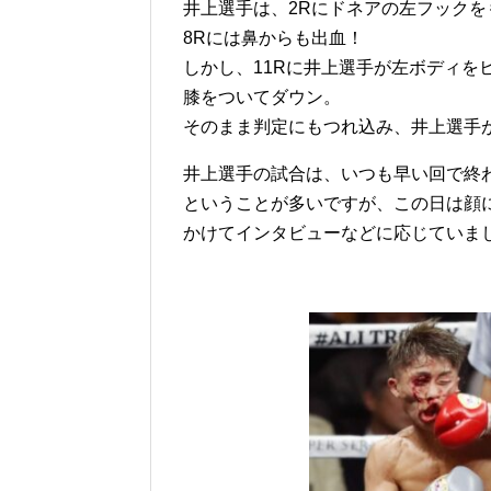
井上選手は、2Rにドネアの左フック
8Rには鼻からも出血！
しかし、11Rに井上選手が左ボディを
膝をついてダウン。
そのまま判定にもつれ込み、井上選手
井上選手の試合は、いつも早い回で終
ということが多いですが、この日は顔
かけてインタビューなどに応じていま