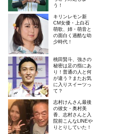
う！
キリンレモン新
CM女優・上白石
萌歌、姉・萌音と
の面白く過酷な幼
少時代！
桃田賢斗、強さの
秘密は足の指にあ
り！普通の人と何
が違う？またお気
に入りスイーツっ
て？
志村けんさん最後
の彼女・奥村美
香、志村さんと入
院前こんなLINEや
りとりしていた！