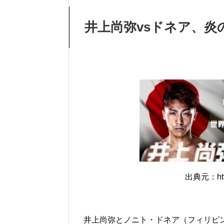
井上尚弥vsドネア、炎
出典元：https
井上尚弥とノニト・ドネア（フィリピ