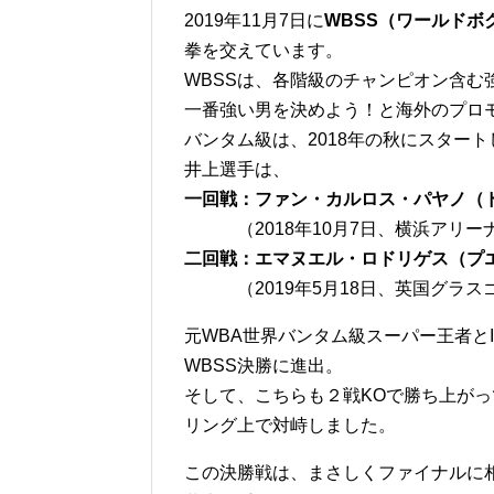
2019年11月7日に
WBSS（ワールドボ
拳を交えています。
WBSSは、各階級のチャンピオン含む
一番強い男を決めよう！と海外のプロ
バンタム級は、2018年の秋にスタート
井上選手は、
一回戦：ファン・カルロス・パヤノ（ド
あああ
（2018年10月7日、横浜アリー
二回戦：エマヌエル・ロドリゲス（プエル
あああ
（2019年5月18日、英国グラスゴー
元WBA世界バンタム級スーパー王者と
WBSS決勝に進出。
そして、こちらも２戦KOで勝ち上が
リング上で対峙しました。
この決勝戦は、まさしくファイナルに