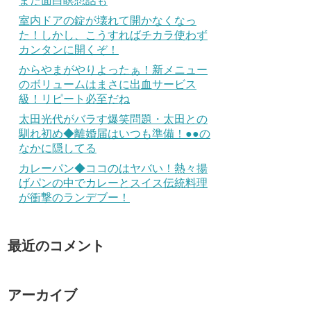
また面白瞑想話も
室内ドアの錠が壊れて開かなくなっ
た！しかし、こうすればチカラ使わず
カンタンに開くぞ！
からやまがやりよったぁ！新メニュー
のボリュームはまさに出血サービス
級！リピート必至だね
太田光代がバラす爆笑問題・太田との
馴れ初め◆離婚届はいつも準備！●●の
なかに隠してる
カレーパン◆ココのはヤバい！熱々揚
げパンの中でカレーとスイス伝統料理
が衝撃のランデブー！
最近のコメント
アーカイブ