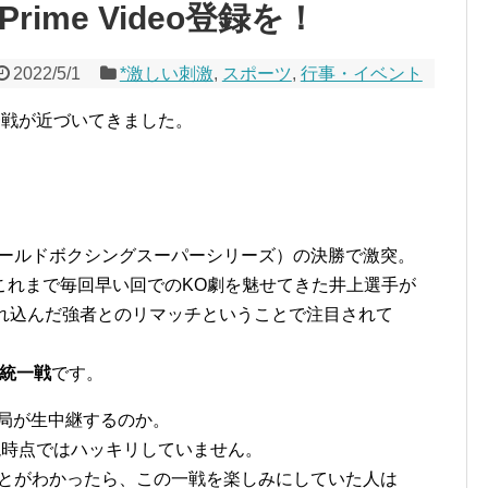
rime Video登録を！
2022/5/1
*激しい刺激
,
スポーツ
,
行事・イベント
一戦が近づいてきました。
（ワールドボクシングスーパーシリーズ）の決勝で激突。
これまで毎回早い回でのKO劇を魅せてきた井上選手が
つれ込んだ強者とのリマッチということで注目されて
座統一戦
です。
局が生中継するのか。
現時点ではハッキリしていません。
ことがわかったら、この一戦を楽しみにしていた人は