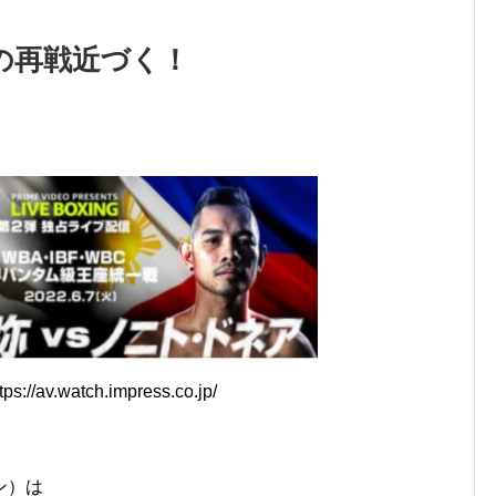
の再戦近づく！
://av.watch.impress.co.jp/
ン）は