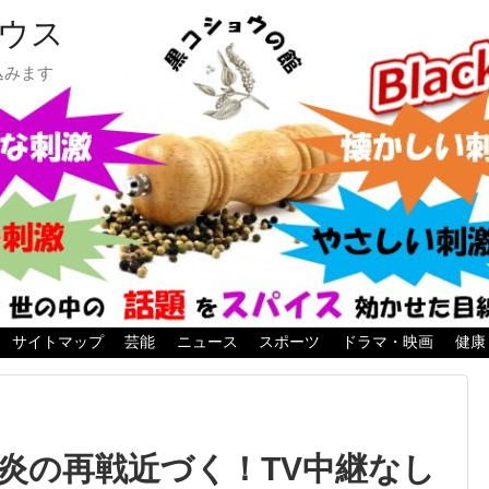
ウス
込みます
サイトマップ
芸能
ニュース
スポーツ
ドラマ・映画
健康
、炎の再戦近づく！TV中継なし