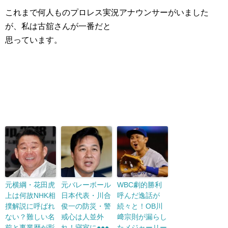
これまで何人ものプロレス実況アナウンサーがいました
が、私は古舘さんが一番だと
思っています。
元横綱・花田虎
元バレーボール
WBC劇的勝利
上は何故NHK相
日本代表・川合
呼んだ逸話が
撲解説に呼ばれ
俊一の防災・警
続々と！OB川
ない？難しい名
戒心は人並外
﨑宗則が漏らし
前と事業歴が影
れ！寝室に●●●
たメジャーリー