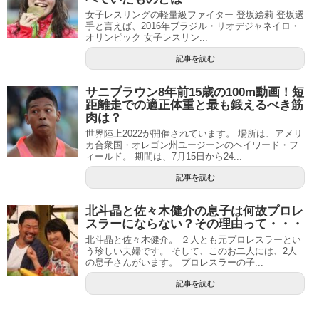
女子レスリングの軽量級ファイター 登坂絵莉 登坂選
手と言えば、2016年ブラジル・リオデジャネイロ・
オリンピック 女子レスリン...
記事を読む
サニブラウン8年前15歳の100m動画！短
距離走での適正体重と最も鍛えるべき筋
肉は？
世界陸上2022が開催されています。 場所は、アメリ
カ合衆国・オレゴン州ユージーンのヘイワード・フ
ィールド。 期間は、7月15日から24...
記事を読む
北斗晶と佐々木健介の息子は何故プロレ
スラーにならない？その理由って・・・
北斗晶と佐々木健介。 ２人とも元プロレスラーとい
う珍しい夫婦です。 そして、このお二人には、2人
の息子さんがいます。 プロレスラーの子...
記事を読む