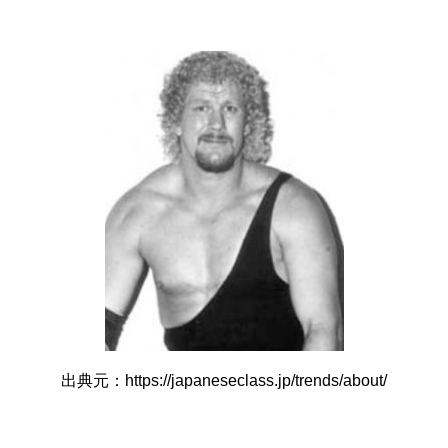
出典元：https://japaneseclass.jp/trends/about/