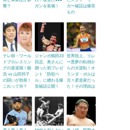
響？
ガンを装備！
ガー秘話は爆笑
もの
テレ朝・ワール
ジャンボ鶴田23
世界陸上、リレ
ドプロレスリン
回忌、奥さんに
ー悪夢の転倒か
グの衰退期！馳
贈った初プレゼ
らの大逆転！オ
浩 vs 山田邦子
ント「防犯ベ
ランダ・ボルは
の闘いが勃発！
ル」に纏わる爆
元々柔道家だっ
これって何？
笑秘話公開！
た！その理由は