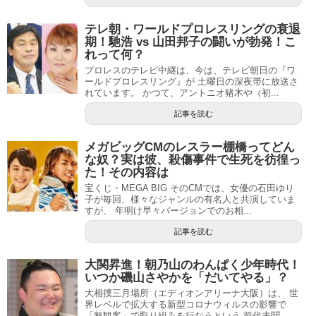
テレ朝・ワールドプロレスリングの衰退
期！馳浩 vs 山田邦子の闘いが勃発！こ
れって何？
プロレスのテレビ中継は、今は、テレビ朝日の『ワ
ールドプロレスリング』が 土曜日の深夜帯に放送さ
れています。 かつて、アントニオ猪木や（初...
記事を読む
メガビッグCMのレスラー棚橋ってどん
な奴？実は彼、殺傷事件で生死を彷徨っ
た！その内容は
宝くじ・MEGA BIG そのCMでは、女優の石田ゆり
子が毎回、様々なジャンルの有名人と共演していま
すが、 年明け早々バージョンでのお相...
記事を読む
大関昇進！朝乃山のわんぱく少年時代！
いつか磯山さやかを「だいてやる」？
大相撲三月場所（エディオンアリーナ大阪）は、 世
界レベルで拡大する新型コロナウィルスの影響で
「無観客」で取り組みを行なうという 前代未聞...