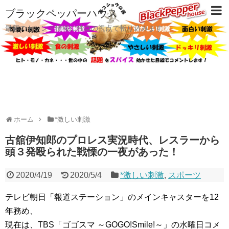
ブラックペッパーハウス
最新のトレンド情報に独自の視点で斬り込みます
ホーム
*激しい刺激
古舘伊知郎のプロレス実況時代、レスラーから
頭３発殴られた戦慄の一夜があった！
2020/4/19
2020/5/4
*激しい刺激
,
スポーツ
テレビ朝日「報道ステーション」のメインキャスターを12
年務め、
現在は、TBS「ゴゴスマ ～GOGO!Smile!～」の水曜日コメ