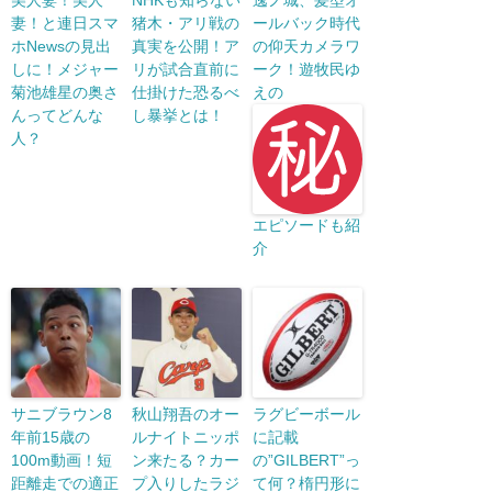
美人妻！美人
NHKも知らない
逸ノ城、髪型オ
妻！と連日スマ
猪木・アリ戦の
ールバック時代
ホNewsの見出
真実を公開！ア
の仰天カメラワ
しに！メジャー
リが試合直前に
ーク！遊牧民ゆ
菊池雄星の奥さ
仕掛けた恐るべ
えの
んってどんな
し暴挙とは！
人？
エピソードも紹
介
サニブラウン8
秋山翔吾のオー
ラグビーボール
年前15歳の
ルナイトニッポ
に記載
100m動画！短
ン来たる？カー
の”GILBERT”っ
距離走での適正
プ入りしたラジ
て何？楕円形に