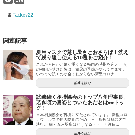
Tackey22
関連記事
夏用マスクで蒸し暑さとおさらば！洗え
て繰り返し使える10選をご紹介！
これから何かと気が重くなる梅雨の時期を迎え、 そ
の梅雨が明けた後は、猛暑の季節がやってきます。
いつまで続くのか全くわからない新型コロナ...
記事を読む
試練続く相撲協会のトップ八角理事長、
若き頃の勇姿とついたあだ名は●●ドッ
グ！
日本相撲協会が苦境に立たされています。 新型コロ
ナウィルスの拡大防止のため、三月場所は無観客で
決行。 続く五月場所はどうなる・・・と注目...
記事を読む