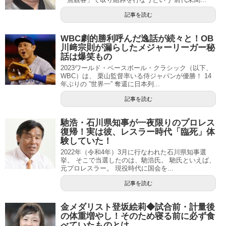
記事を読む
WBC劇的勝利呼んだ逸話が続々と！OB
川﨑宗則が漏らしたメジャーリーガー秘
話は爆笑もの
2023ワールド・ベースボール・クラシック（以下、
WBC）は、 栗山監督率いる侍ジャパンが優勝！ 14
年ぶりの ”世界一” 奪還に日本列...
記事を読む
馳浩・石川県知事が一夜限りのプロレス
復帰！実は彼、レスラー時代「臨死」体
験していた！
2022年（令和4年）3月に行なわれた石川県知事選
挙。 そこで当選したのは、馳浩氏。 馳氏といえば、
元プロレスラー。 現役時代に国会を...
記事を読む
金メダリスト登坂絵莉◆試合前・計量後
の体重増やし！そのため寝る前に必ず食
べていたものとは