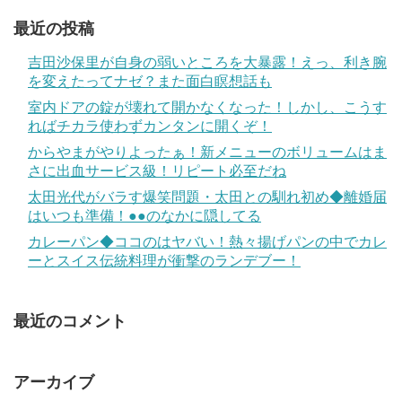
最近の投稿
吉田沙保里が自身の弱いところを大暴露！えっ、利き腕
を変えたってナゼ？また面白瞑想話も
室内ドアの錠が壊れて開かなくなった！しかし、こうす
ればチカラ使わずカンタンに開くぞ！
からやまがやりよったぁ！新メニューのボリュームはま
さに出血サービス級！リピート必至だね
太田光代がバラす爆笑問題・太田との馴れ初め◆離婚届
はいつも準備！●●のなかに隠してる
カレーパン◆ココのはヤバい！熱々揚げパンの中でカレ
ーとスイス伝統料理が衝撃のランデブー！
最近のコメント
アーカイブ