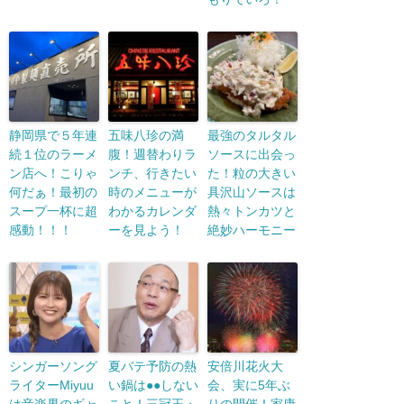
静岡県で５年連
五味八珍の満
最強のタルタル
続１位のラーメ
腹！週替わりラ
ソースに出会っ
ン店へ！こりゃ
ンチ、行きたい
た！粒の大きい
何だぁ！最初の
時のメニューが
具沢山ソースは
スープ一杯に超
わかるカレンダ
熱々トンカツと
感動！！！
ーを見よう！
絶妙ハーモニー
シンガーソング
夏バテ予防の熱
安倍川花火大
ライターMiyuu
い鍋は●●しない
会、実に5年ぶ
は音楽界のギャ
こと！三冠王・
りの開催！家康