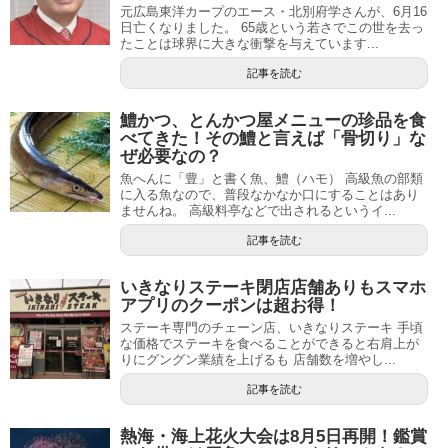
元広島東洋カープのエース・北別府学さんが、6月16
日亡くなりました。 65歳という若さでこの世を去っ
たことは球界に大きな衝撃を与えています...
記事を読む
鱧かつ、とんかつ屋メニューの珍品を食
べてきた！その鱧と言えば「骨切り」な
ぜ必要なの？
魚へんに「豊」と書く魚、鱧（ハモ） 高級魚の部類
に入る魚なので、普段なかなか口にすることはあり
ませんね。 高級料亭などで出されるというイ...
記事を読む
いきなりステーキ閉店店舗ありもスマホ
アプリのクーポンは超お得！
ステーキ専門のチェーン店、いきなりステーキ 手頃
な価格でステーキを食べることができると右肩上が
りにグングン業績を上げるも 店舗数を増やし...
記事を読む
熱海・海上花火大会は8月5日再開！鑑賞