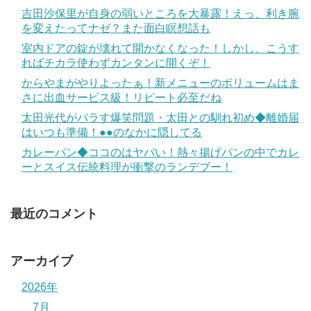
吉田沙保里が自身の弱いところを大暴露！えっ、利き腕
を変えたってナゼ？また面白瞑想話も
室内ドアの錠が壊れて開かなくなった！しかし、こうす
ればチカラ使わずカンタンに開くぞ！
からやまがやりよったぁ！新メニューのボリュームはま
さに出血サービス級！リピート必至だね
太田光代がバラす爆笑問題・太田との馴れ初め◆離婚届
はいつも準備！●●のなかに隠してる
カレーパン◆ココのはヤバい！熱々揚げパンの中でカレ
ーとスイス伝統料理が衝撃のランデブー！
最近のコメント
アーカイブ
2026年
7月