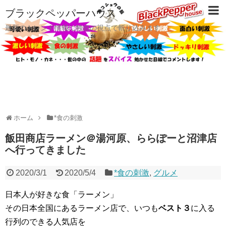
ブラックペッパーハウス
最新のトレンド情報に独自の視点で斬り込みます
ホーム
*食の刺激
飯田商店ラーメン＠湯河原、ららぽーと沼津店
へ行ってきました
2020/3/1
2020/5/4
*食の刺激
,
グルメ
日本人が好きな食「ラーメン」
その日本全国にあるラーメン店で、いつも
ベスト３
に入る
行列のできる人気店を