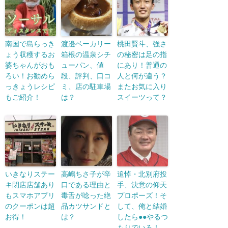
南国で島らっき
渡邊ベーカリー
桃田賢斗、強さ
ょう収穫するお
箱根の温泉シチ
の秘密は足の指
婆ちゃんがおも
ューパン、値
にあり！普通の
ろい！お勧めら
段、評判、口コ
人と何が違う？
っきょうレシピ
ミ、店の駐車場
またお気に入り
もご紹介！
は？
スイーツって？
いきなりステー
高嶋ちさ子が辛
追悼・北別府投
キ閉店店舗あり
口である理由と
手、決意の仰天
もスマホアプリ
毒舌が唸った絶
プロポーズ！そ
のクーポンは超
品カツサンドと
して、俺と結婚
お得！
は？
したら●●やるつ
もりでいろ！