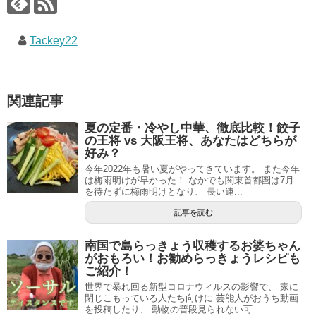
Tackey22
関連記事
夏の定番・冷やし中華、徹底比較！餃子
の王将 vs 大阪王将、あなたはどちらが
好み？
今年2022年も暑い夏がやってきています。 また今年
は梅雨明けが早かった！ なかでも関東首都圏は7月
を待たずに梅雨明けとなり、 長い連...
記事を読む
南国で島らっきょう収穫するお婆ちゃん
がおもろい！お勧めらっきょうレシピも
ご紹介！
世界で暴れ回る新型コロナウィルスの影響で、 家に
閉じこもっている人たち向けに 芸能人がおうち動画
を投稿したり、 動物の普段見られない可...