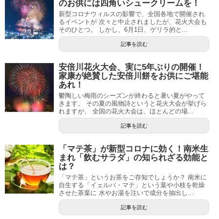
のお供には四角いシュークリームを！
新型コロナウィルスの影響で、全国各地で開催され
るイベントが 次々と中止されましたが、花火大会も
そのひとつ。 しかし、6月1日、ゲリラ的と...
記事を読む
安倍川花火大会、実に5年ぶりの開催！
家康が絶賛した安倍川餅をお供にご堪能
あれ！
鬱陶しい梅雨のシーズンが終わると暑い夏がやって
きます。 その夏の風物詩というと花火大会が挙げら
れますが、 全国の花火大会は、ほとんどの場...
記事を読む
「マテ茶」が新型コロナに効く！南米生
まれ「飲むサラダ」の知られざる効能と
は？
「マテ茶」というお茶をご存知でしょうか？ 南米に
自生する「イェルバ・マテ」という葉や小枝を乾燥
させた茶葉に 水やお湯を注いで成分を抽出し...
記事を読む