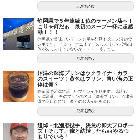
記事を読む
静岡県で５年連続１位のラーメン店へ！
こりゃ何だぁ！最初のスープ一杯に超感
動！！！
静岡県で美味しいラーメン屋を発見！ 久しぶりの食
レポです。 「えっ、ナニ！？ 久しぶりって投稿自
体が久しぶりじゃないか・・・」 あ、す...
記事を読む
沼津の深海プリンはウクライナ・カラー
のスイーツ！黄色はプリン、青い海の正
体は何？
静岡県の沼津に珍しいプリンがあります。 場所は、
沼津漁港。 そのプリンの名は「深海プリン」 沼津漁
港の商店街には、多くのお店が軒を連ね...
記事を読む
追悼・北別府投手、決意の仰天プロポー
ズ！そして、俺と結婚したら●●やるつ
もりでいろ！