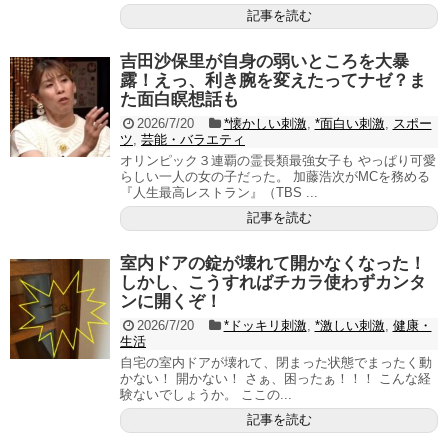
記事を読む
吉田沙保里が自身の弱いところを大暴
露！えっ、利き腕を変えたってナゼ？ま
た面白瞑想話も
2026/7/20
*懐かしい刺激
,
*面白い刺激
,
スポー
ツ
,
芸能・バラエティ
オリンピック３連覇の霊長類最強女子も やっぱり可愛
らしい一人の女の子だった。 加藤浩次がMCを務める
『人生最高レストラン』（TBS ...
記事を読む
室内ドアの錠が壊れて開かなくなった！
しかし、こうすればチカラ使わずカンタ
ンに開くぞ！
2026/7/20
*ドッキリ刺激
,
*激しい刺激
,
健康・
生活
自宅の室内ドアが壊れて、閉まった状態でまったく動
かない！ 開かない！ さぁ、困ったぁ！！！ こんな経
験ないでしょうか。 ここの...
記事を読む