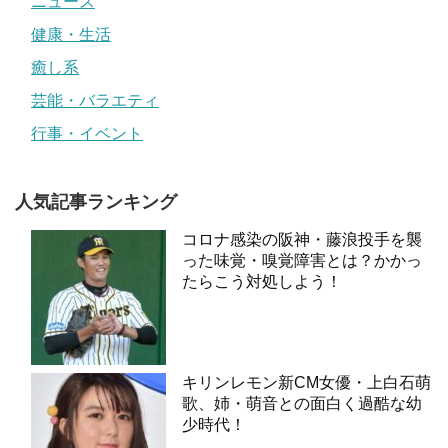
ニュース
健康・生活
癒し系
芸能・バラエティ
行事・イベント
人気記事ランキング
コロナ感染の阪神・藤浪投手を襲
った味覚・嗅覚障害とは？かかっ
たらこう対処しよう！
キリンレモン新CM女優・上白石萌
歌、姉・萌音との面白く過酷な幼
少時代！