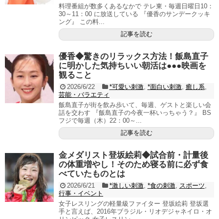
料理番組が数多くあるなかで テレ東・毎週日曜日10：
30～11：00 に放送している 『優香のサンデークッキ
ング』 この料...
記事を読む
優香◆驚きのリラックス方法！飯島直子
に明かした気持ちいい朝活は●●●映画を
観ること
2026/6/22
*可愛い刺激
,
*面白い刺激
,
癒し系
,
芸能・バラエティ
飯島直子が街を飲み歩いて、毎週、ゲストと楽しい会
話を交わす 『飯島直子の今夜一杯いっちゃう？』 BS
フジで毎週（木）22：00～...
記事を読む
金メダリスト登坂絵莉◆試合前・計量後
の体重増やし！そのため寝る前に必ず食
べていたものとは
2026/6/21
*激しい刺激
,
*食の刺激
,
スポーツ
,
行事・イベント
女子レスリングの軽量級ファイター 登坂絵莉 登坂選
手と言えば、2016年ブラジル・リオデジャネイロ・オ