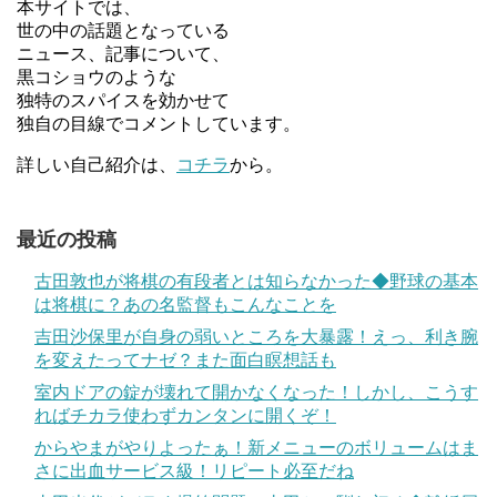
本サイトでは、
世の中の話題となっている
ニュース、記事について、
黒コショウのような
独特のスパイスを効かせて
独自の目線でコメントしています。
詳しい自己紹介は、
コチラ
から。
最近の投稿
古田敦也が将棋の有段者とは知らなかった◆野球の基本
は将棋に？あの名監督もこんなことを
吉田沙保里が自身の弱いところを大暴露！えっ、利き腕
を変えたってナゼ？また面白瞑想話も
室内ドアの錠が壊れて開かなくなった！しかし、こうす
ればチカラ使わずカンタンに開くぞ！
からやまがやりよったぁ！新メニューのボリュームはま
さに出血サービス級！リピート必至だね