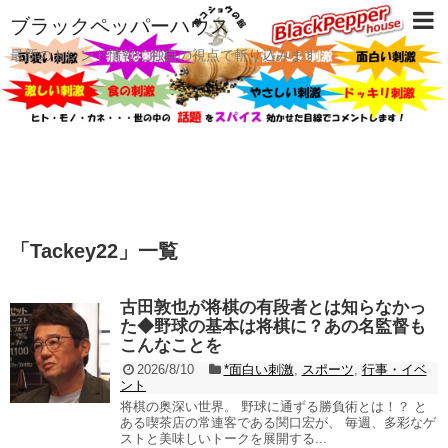
ブラックペッパーハウス
最新のトレンド情報に独自の視点で斬り込みます
「
Tackey22
」
一覧
古田敦也が将棋の有段者とは知らなかっ
た◆野球の基本は将棋に？あの名監督も
こんなことを
2026/8/10
*面白い刺激
,
スポーツ
,
行事・イベ
ント
将棋の奥深い世界。 野球に通ずる勝負術とは！？ と
ある喫茶店の常連客である関口宏が、 毎週、多彩なゲ
ストと美味しいトークを展開する...