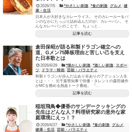
2026/7/5
*やさしい刺激
,
*食の刺激
,
グルメ
,
健
康・生活
日本人が大好きなカレーライス。 そのカレールーをパ
ンのなかにたっぷり詰め込んだのが、カレーパン。 そ
んなカレーパンのことで、 ちょっと...
記事を読む
倉田保昭が語る和製ドラゴン確立への
道、Gメン75降板理由と苦しい己を支え
た日本歌とは
2026/6/29
*懐かしい刺激
,
*激しい刺激
,
スポー
ツ
,
ドラマ・映画
,
芸能・バラエティ
和製ドラゴンが歩んだ山あり谷ありのアクション人生
とは・・・ 元千葉県知事で俳優・タレントの森田健作
がMCを務める熱血トーク番組。 『...
記事を読む
稲垣飛鳥◆優香のサンデークッキングの
先生はどんな人？料理研究家の意外な家
庭環境にえっ！？
2026/6/27
*やさしい刺激
,
*食の刺激
,
グルメ
,
健康・生活
,
芸能・バラエティ