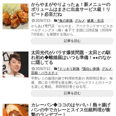
からやまがやりよったぁ！新メニューの
ボリュームはまさに出血サービス級！リ
ピート必至だね
2026/7/13
*食の刺激
,
グルメ
,
健康・生活
からあげ専門店「からやま」 アークランドサービスホ
ールディングス（株）傘下で 全国に128店舗（2026年
7月現在）を展開する鶏から...
記事を読む
太田光代がバラす爆笑問題・太田との馴
れ初め◆離婚届はいつも準備！●●のなか
に隠してる
2026/7/12
*ドッキリ刺激
,
*面白い刺激
,
グルメ
,
芸能・バラエティ
平野レミの義理の娘で料理研究家の 和田明日香が、毎
週、酒に合う料理を振る舞いながらゲストとのトーク
を楽しむ番組。 和田明日香とゆる宅...
記事を読む
カレーパン◆ココのはヤバい！熱々揚げ
パンの中でカレーとスイス伝統料理が衝
撃のランデブー！