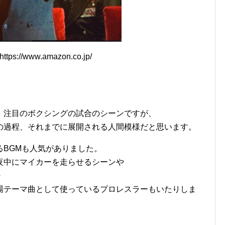
ps://www.amazon.co.jp/
、注目のボクシングの試合のシーンですが、
の過程、それまでに展開される人間模様だと思います。
るBGMも人気がありました。
夜中にマイカーを走らせるシーンや
・
場テーマ曲として使っているプロレスラーもいたりしま