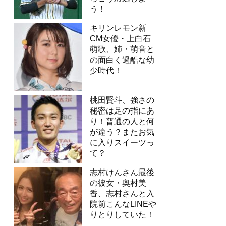
う！
キリンレモン新
CM女優・上白石
萌歌、姉・萌音と
の面白く過酷な幼
少時代！
桃田賢斗、強さの
秘密は足の指にあ
り！普通の人と何
が違う？またお気
に入りスイーツっ
て？
志村けんさん最後
の彼女・奥村美
香、志村さんと入
院前こんなLINEや
りとりしていた！