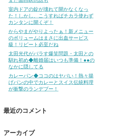
また面白瞑想話も
室内ドアの錠が壊れて開かなくなっ
た！しかし、こうすればチカラ使わず
カンタンに開くぞ！
からやまがやりよったぁ！新メニュー
のボリュームはまさに出血サービス
級！リピート必至だね
太田光代がバラす爆笑問題・太田との
馴れ初め◆離婚届はいつも準備！●●の
なかに隠してる
カレーパン◆ココのはヤバい！熱々揚
げパンの中でカレーとスイス伝統料理
が衝撃のランデブー！
最近のコメント
アーカイブ