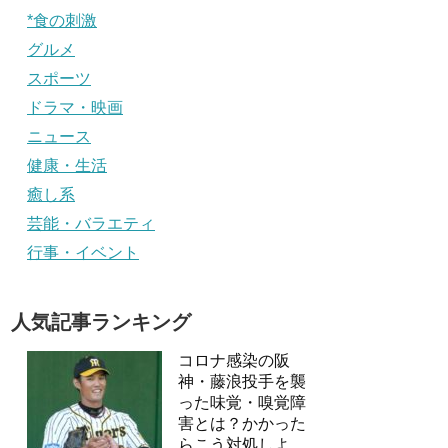
*食の刺激
グルメ
スポーツ
ドラマ・映画
ニュース
健康・生活
癒し系
芸能・バラエティ
行事・イベント
人気記事ランキング
コロナ感染の阪
神・藤浪投手を襲
った味覚・嗅覚障
害とは？かかった
らこう対処しよ