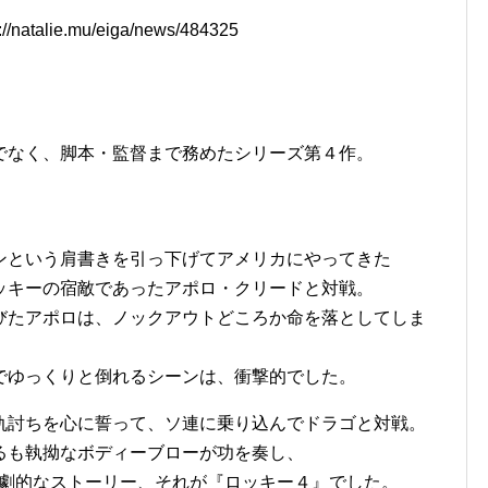
natalie.mu/eiga/news/484325
でなく、脚本・監督まで務めたシリーズ第４作。
。
ンという肩書きを引っ下げてアメリカにやってきた
ッキーの宿敵であったアポロ・クリードと対戦。
びたアポロは、ノックアウトどころか命を落としてしま
でゆっくりと倒れるシーンは、衝撃的でした。
仇討ちを心に誓って、ソ連に乗り込んでドラゴと対戦。
るも執拗なボディーブローが功を奏し、
う劇的なストーリー、それが『ロッキー４』でした。