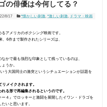
ゴの俳優は今何してる？
22/8/17
*懐かしい刺激
,
*激しい刺激
,
ドラマ・映画
めるアメリカのボクシング映画です。
以来、6作まで製作されたシリーズは、
のなかで最も強烈な印象として残っているのは、
しょうか。
という大国同士の激突というシチュエーションが話題を
てリメイクされます。
われる形で再編集されるというのです。
キー４』でロッキーと激闘を展開したイワン・ドラゴを
したいと思います。