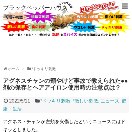
ブラックペッパーハウス
最新のトレンド情報に独自の視点で斬り込みます
ホーム
*ドッキリ刺激
アグネスチャンの頬やけど事故で教えられた●●
剤の保存とヘアアイロン使用時の注意点は？
2022/5/11
*ドッキリ刺激
,
*激しい刺激
,
ニュース
,
健
康・生活
アグネス・チャンが左頬を火傷したというニュースにはド
キッとしました。