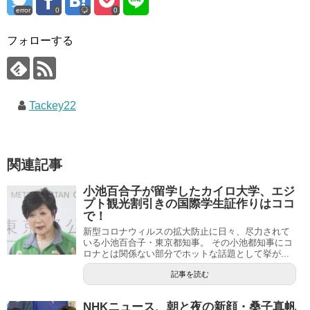
error
0
0
フォローする
Tackey22
関連記事
小池百合子が留学したカイロ大学、エジ
プト観光割引きの国際学生証作りはココ
で！
新型コロナウィルスの拡大防止に日々、尽力されて
いる小池百合子・東京都知事。 その小池都知事にコ
ロナとは関係ない部分でホットな話題として挙が...
記事を読む
NHKニュース、朝と夜の新顔・桑子真帆