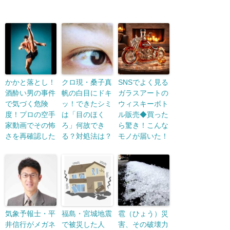
かかと落とし！
クロ現・桑子真
SNSでよく見る
酒酔い男の事件
帆の白目にドキ
ガラスアートの
で気づく危険
ッ！できたシミ
ウィスキーボト
度！プロの空手
は「目のほく
ル販売◆買った
家動画でその怖
ろ」何故でき
ら驚き！こんな
さを再確認した
る？対処法は？
モノが届いた！
気象予報士・平
福島・宮城地震
雹（ひょう）災
井信行がメガネ
で被災した人
害、その破壊力