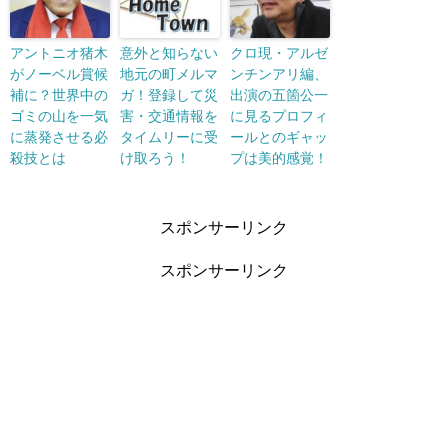
アントニオ猪木
意外と知らない
クロ現・アルゼ
がノーベル賞候
地元の町メルマ
ンチンアリ編、
補に？世界中の
ガ！登録して災
出演の五箇公一
ゴミの山を一気
害・交通情報を
に見るプロフィ
に蒸発させる必
タイムリーに受
ールとのギャッ
殺技とは
け取ろう！
プは美的感覚！
スポンサーリンク
スポンサーリンク