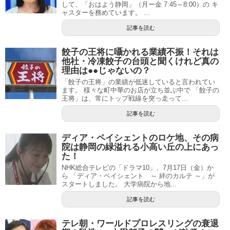
して、「おはよう静岡」（月ー金 7:45～8:00）の キ
ャスターを務めています。 ...
記事を読む
餃子の王将に囁かれる業績不振！それは
他社・冷凍餃子の台頭と聞くけれど真の
理由は●●じゃないの？
「餃子の王将」の業績が低迷していると言われてい
ます。 様々な町中華のお店が立ち並ぶ中で 「餃子の
王将」は、常にトップ戦線を突っ走って...
記事を読む
ディア・ペイシェントのロケ地、その病
院は静岡の緑溢れる小高い丘の上にあっ
た！
NHK総合テレビの「ドラマ10」、7月17日（金）か
ら 「ディア・ペイシェント ～ 絆のカルテ ～」が
スタートしました。 大学病院から地...
記事を読む
テレ朝・ワールドプロレスリングの衰退