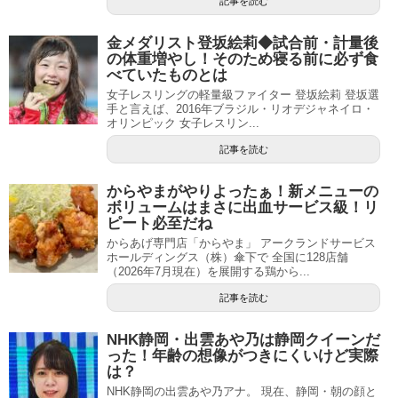
記事を読む
金メダリスト登坂絵莉◆試合前・計量後
の体重増やし！そのため寝る前に必ず食
べていたものとは
女子レスリングの軽量級ファイター 登坂絵莉 登坂選
手と言えば、2016年ブラジル・リオデジャネイロ・
オリンピック 女子レスリン...
記事を読む
からやまがやりよったぁ！新メニューの
ボリュームはまさに出血サービス級！リ
ピート必至だね
からあげ専門店「からやま」 アークランドサービス
ホールディングス（株）傘下で 全国に128店舗
（2026年7月現在）を展開する鶏から...
記事を読む
NHK静岡・出雲あや乃は静岡クイーンだ
った！年齢の想像がつきにくいけど実際
は？
NHK静岡の出雲あや乃アナ。 現在、静岡・朝の顔と