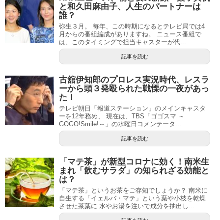
と和久田麻由子、人生のパートナーは
誰？
弥生３月。 毎年、この時期になるとテレビ局では4
月からの番組編成がありますね。 ニュース番組で
は、このタイミングで担当キャスターが代...
記事を読む
古舘伊知郎のプロレス実況時代、レスラ
ーから頭３発殴られた戦慄の一夜があっ
た！
テレビ朝日「報道ステーション」のメインキャスタ
ーを12年務め、 現在は、TBS「ゴゴスマ ～
GOGO!Smile!～」の水曜日コメンテータ...
記事を読む
「マテ茶」が新型コロナに効く！南米生
まれ「飲むサラダ」の知られざる効能と
は？
「マテ茶」というお茶をご存知でしょうか？ 南米に
自生する「イェルバ・マテ」という葉や小枝を乾燥
させた茶葉に 水やお湯を注いで成分を抽出し...