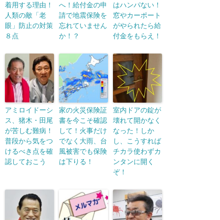
着用する理由！
へ！給付金の申
はハンパない！
人類の敵「老
請で地震保険を
窓やカーポート
眼」防止の対策
忘れていません
がやられたら給
８点
か！？
付金をもらえ！
アミロイドーシ
家の火災保険証
室内ドアの錠が
ス、猪木・田尾
書を今こそ確認
壊れて開かなく
が苦しむ難病！
して！火事だけ
なった！しか
普段から気をつ
でなく大雨、台
し、こうすれば
けるべき点を確
風被害でも保険
チカラ使わずカ
認しておこう
は下りる！
ンタンに開く
ぞ！