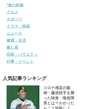
*食の刺激
グルメ
スポーツ
ドラマ・映画
ニュース
健康・生活
癒し系
芸能・バラエティ
行事・イベント
人気記事ランキング
コロナ感染の阪
神・藤浪投手を襲
った味覚・嗅覚障
害とは？かかった
らこう対処しよ