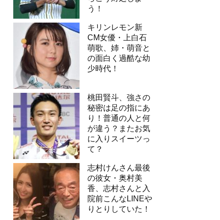
う！
キリンレモン新
CM女優・上白石
萌歌、姉・萌音と
の面白く過酷な幼
少時代！
桃田賢斗、強さの
秘密は足の指にあ
り！普通の人と何
が違う？またお気
に入りスイーツっ
て？
志村けんさん最後
の彼女・奥村美
香、志村さんと入
院前こんなLINEや
りとりしていた！