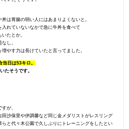
。
牛丼は胃腸の弱い人にはあまりよくないと。
を入れていないなかで急に牛丼を食べて
もいたとか。
題なし。
を増やす力は長けていたと言ってました。
合当日は53キロ。
ていたそうです。
ですが、
吉田沙保里や伊調馨など同じ金メダリストがレスリング
輩らと代々木公園で久しぶりにトレーニングをしたとい