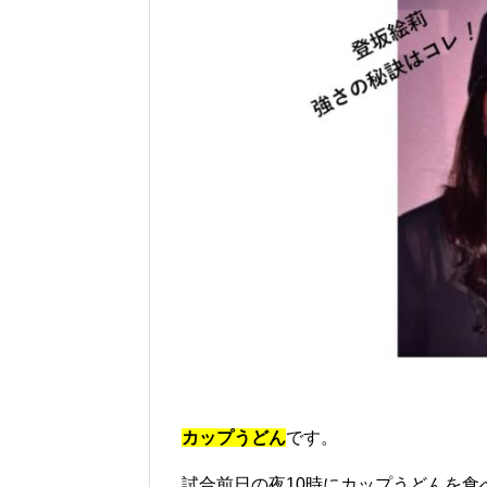
カップうどん
です。
試合前日の夜10時にカップうどんを食