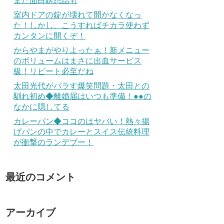
また面白瞑想話も
室内ドアの錠が壊れて開かなくなっ
た！しかし、こうすればチカラ使わず
カンタンに開くぞ！
からやまがやりよったぁ！新メニュー
のボリュームはまさに出血サービス
級！リピート必至だね
太田光代がバラす爆笑問題・太田との
馴れ初め◆離婚届はいつも準備！●●の
なかに隠してる
カレーパン◆ココのはヤバい！熱々揚
げパンの中でカレーとスイス伝統料理
が衝撃のランデブー！
最近のコメント
アーカイブ