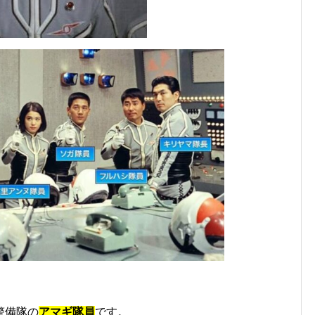
警備隊の
アマギ隊員
です。