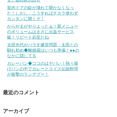
また面白瞑想話も
室内ドアの錠が壊れて開かなくなっ
た！しかし、こうすればチカラ使わず
カンタンに開くぞ！
からやまがやりよったぁ！新メニュー
のボリュームはまさに出血サービス
級！リピート必至だね
太田光代がバラす爆笑問題・太田との
馴れ初め◆離婚届はいつも準備！●●の
なかに隠してる
カレーパン◆ココのはヤバい！熱々揚
げパンの中でカレーとスイス伝統料理
が衝撃のランデブー！
最近のコメント
アーカイブ