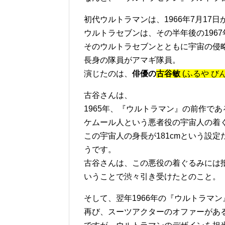
初代ウルトラマンは、1966年7月17日
ウルトラセブンは、その半年後の1967年
そのウルトラセブンとともに宇宙の侵
長身の隊員がアマギ隊員。
演じたのは、
俳優の
古谷敏
(ふるや び
古谷さんは、
1965年、『ウルトラマン』の前作で
ケムール人という悪者役の宇宙人の着
この宇宙人の身長が181cmという設定
うです。
古谷さんは、この悪役の着ぐるみには
いうことで渋々引き受けたとのこと。
そして、翌年1966年の『ウルトラマン
再び、スーツアクターのオファーがあ