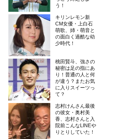
う！
キリンレモン新
CM女優・上白石
萌歌、姉・萌音と
の面白く過酷な幼
少時代！
桃田賢斗、強さの
秘密は足の指にあ
り！普通の人と何
が違う？またお気
に入りスイーツっ
て？
志村けんさん最後
の彼女・奥村美
香、志村さんと入
院前こんなLINEや
りとりしていた！