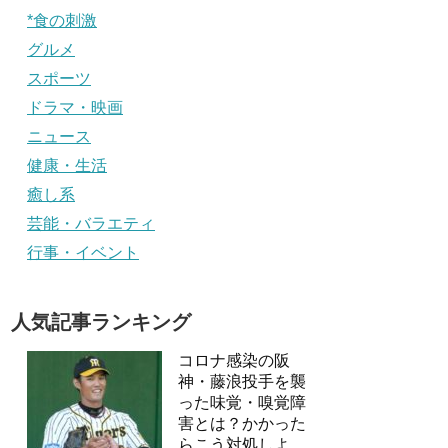
*食の刺激
グルメ
スポーツ
ドラマ・映画
ニュース
健康・生活
癒し系
芸能・バラエティ
行事・イベント
人気記事ランキング
コロナ感染の阪
神・藤浪投手を襲
った味覚・嗅覚障
害とは？かかった
らこう対処しよ