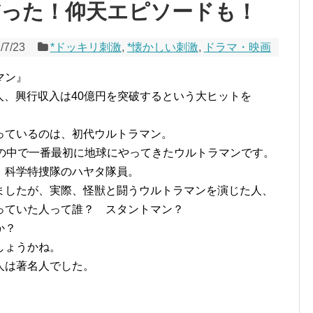
だった！仰天エピソードも！
/7/23
*ドッキリ刺激
,
*懐かしい刺激
,
ドラマ・映画
マン』
万人、興行収入は40億円を突破するという大ヒットを
っているのは、初代ウルトラマン。
弟の中で一番最初に地球にやってきたウルトラマンです。
、科学特捜隊のハヤタ隊員。
ましたが、実際、怪獣と闘うウルトラマンを演じた人、
っていた人って誰？ スタントマン？
か？
しょうかね。
人は著名人でした。