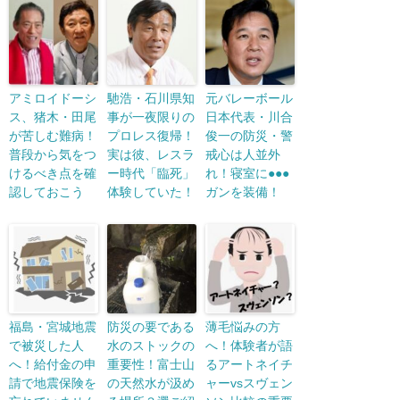
アミロイドーシ
馳浩・石川県知
元バレーボール
ス、猪木・田尾
事が一夜限りの
日本代表・川合
が苦しむ難病！
プロレス復帰！
俊一の防災・警
普段から気をつ
実は彼、レスラ
戒心は人並外
けるべき点を確
ー時代「臨死」
れ！寝室に●●●
認しておこう
体験していた！
ガンを装備！
福島・宮城地震
防災の要である
薄毛悩みの方
で被災した人
水のストックの
へ！体験者が語
へ！給付金の申
重要性！富士山
るアートネイチ
請で地震保険を
の天然水が汲め
ャーvsスヴェン