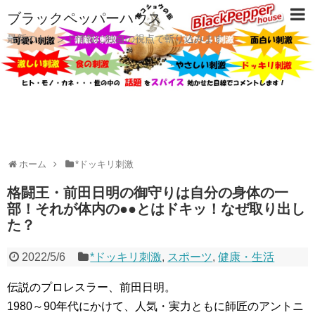
ブラックペッパーハウス
最新のトレンド情報に独自の視点で斬り込みます
ホーム
*ドッキリ刺激
格闘王・前田日明の御守りは自分の身体の一
部！それが体内の●●とはドキッ！なぜ取り出し
た？
2022/5/6
*ドッキリ刺激
,
スポーツ
,
健康・生活
伝説のプロレスラー、前田日明。
1980～90年代にかけて、人気・実力ともに師匠のアントニ