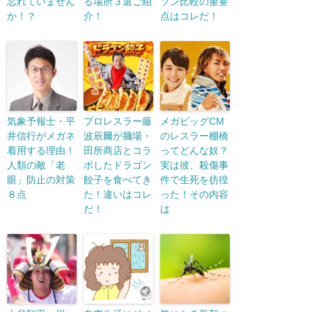
忘れていません
る場所３選ご紹
ソン比較の重要
か！？
介！
点はコレだ！
気象予報士・平
プロレスラー藤
メガビッグCM
井信行がメガネ
波辰爾が麺場・
のレスラー棚橋
着用する理由！
田所商店とコラ
ってどんな奴？
人類の敵「老
ボしたドラゴン
実は彼、殺傷事
眼」防止の対策
餃子を食べてき
件で生死を彷徨
８点
た！違いはコレ
った！その内容
だ！
は