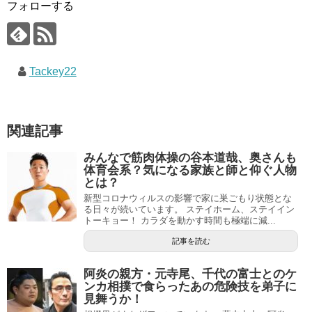
フォローする
Tackey22
関連記事
みんなで筋肉体操の谷本道哉、奥さんも
体育会系？気になる家族と師と仰ぐ人物
とは？
新型コロナウィルスの影響で家に巣ごもり状態とな
る日々が続いています。 ステイホーム、ステイイン
トーキョー！ カラダを動かす時間も極端に減...
記事を読む
阿炎の親方・元寺尾、千代の富士とのケ
ンカ相撲で食らったあの危険技を弟子に
見舞うか！