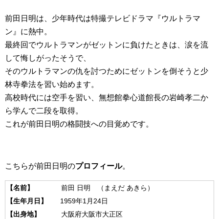
前田日明は、少年時代は特撮テレビドラマ『ウルトラマ
ン』に熱中。
最終回でウルトラマンがゼットンに負けたときは、涙を流
して悔しがったそうで、
そのウルトラマンの仇を討つためにゼットンを倒そうと少
林寺拳法を習い始めます。
高校時代には空手を習い、無想館拳心道館長の岩崎孝二か
ら学んで二段を取得。
これが前田日明の格闘技への目覚めです。
こちらが前田日明の
プロフィール
。
【名前】
前田 日明 （まえだ あきら）
【生年月日】
1959年1月24日
【出身地】
大阪府大阪市大正区