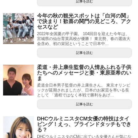
記事を読む
今年の秋の観光スポットは「白河の関」
で決まり！歓喜の関門の見どころ、アク
セスなど
2022年全国夏の甲子園。 104回目を迎えた今年は、
宮城県の仙台育英高校が優勝！ 東北勢、春の選抜大
会含め、初の栄冠ということで日本中...
記事を読む
柔道・井上康生監督の人情あふれる子供
たちへのメッセージと妻・東原亜希のい
ま
柔道全日本男子監督の井上康生さん。 東京オリンピ
ックが延期されましたが、日本のお家芸を率いる長
として 「過程ではなく本戦で勝利をあげ...
記事を読む
DHCウルミニスタCM女優の特技はタイ
ピング！えっ、ブラインドタッチもでき
る？
DHCウルミニスタのCMに出ている女優さんが気にな