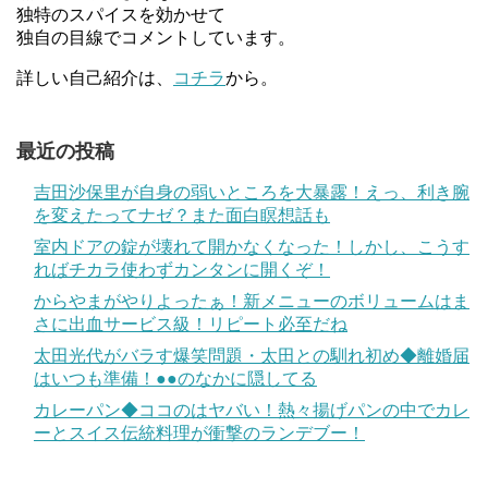
独特のスパイスを効かせて
独自の目線でコメントしています。
詳しい自己紹介は、
コチラ
から。
最近の投稿
吉田沙保里が自身の弱いところを大暴露！えっ、利き腕
を変えたってナゼ？また面白瞑想話も
室内ドアの錠が壊れて開かなくなった！しかし、こうす
ればチカラ使わずカンタンに開くぞ！
からやまがやりよったぁ！新メニューのボリュームはま
さに出血サービス級！リピート必至だね
太田光代がバラす爆笑問題・太田との馴れ初め◆離婚届
はいつも準備！●●のなかに隠してる
カレーパン◆ココのはヤバい！熱々揚げパンの中でカレ
ーとスイス伝統料理が衝撃のランデブー！