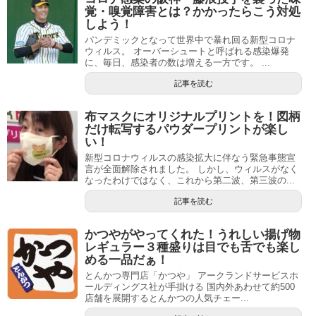
覚・嗅覚障害とは？かかったらこう対処
しよう！
パンデミックとなって世界中で暴れ回る新型コロナ
ウィルス。 オーバーシュートと呼ばれる感染爆発
に、毎日、感染者の数は増える一方です。 ...
記事を読む
布マスクにオリジナルプリントを！図柄
だけ転写するパウダープリントが楽し
い！
新型コロナウィルスの感染拡大に伴なう緊急事態宣
言が全面解除されました。 しかし、ウィルスがなく
なったわけではなく、これから第二波、第三波の...
記事を読む
かつやがやってくれた！うれしい揚げ物
レギュラー３種盛りは目でも舌でも楽し
める一品だぁ！
とんかつ専門店「かつや」 アークランドサービスホ
ールディングス社が手掛ける 国内外あわせて約500
店舗を展開するとんかつの人気チェー...