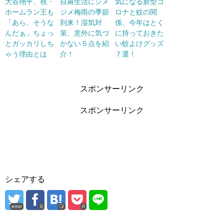
大谷翔平、祝・
自粛生活にジメ
気になる新型コ
ホームラン王も
ジメ梅雨の季節
ロナと蚊の関
「あら、そうな
到来！湿気対
係、今年はとく
んだぁ」ちょっ
策、意外に気づ
に持っておきた
とガッカリしち
かない５点を紹
い蚊よけグッズ
ゃう理由とは
介！
７選！
スポンサーリンク
スポンサーリンク
シェアする
error
0
0