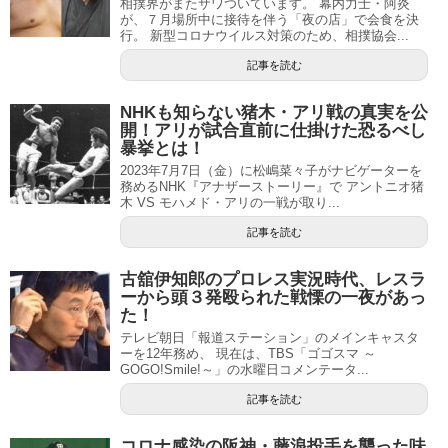
相撲界がまたザワついています。 幕内力士・阿炎
が、７月場所中に接待を伴う「夜の店」で会食を決
行。 新型コロナウイルス対策のため、相撲協会...
記事を読む
NHKも知らない猪木・アリ戦の真実を公
開！アリが試合直前に仕掛けた恐るべし
暴挙とは！
2023年7月7日（金）に松嶋菜々子がナビゲーターを
務めるNHK『アナザーストーリー』で アントニオ猪
木 VS モハメド・アリの一戦が取り...
記事を読む
古舘伊知郎のプロレス実況時代、レスラ
ーから頭３発殴られた戦慄の一夜があっ
た！
テレビ朝日「報道ステーション」のメインキャスタ
ーを12年務め、 現在は、TBS「ゴゴスマ ～
GOGO!Smile!～」の水曜日コメンテータ...
記事を読む
コロナ感染の阪神・藤浪投手を襲った味