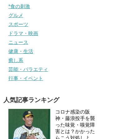
*食の刺激
グルメ
スポーツ
ドラマ・映画
ニュース
健康・生活
癒し系
芸能・バラエティ
行事・イベント
人気記事ランキング
コロナ感染の阪
神・藤浪投手を襲
った味覚・嗅覚障
害とは？かかった
らこう対処しよ