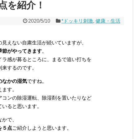
点を紹介！
2020/5/10
*ドッキリ刺激
,
健康・生活
の見えない自粛生活が続いていますが、
季節がやってきます
。
イラ感が募るところに、まるで追い打ちを
到来するのです。
のなかの湿気
ですね。
えます。
アコンの除湿運転、除湿剤を置いたりなど
ていると思います。
なかで、
を５点
ご紹介しようと思います。