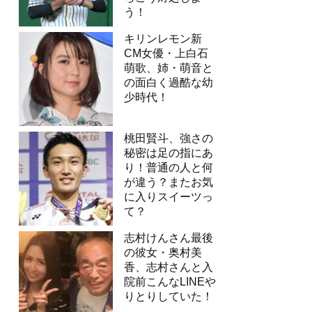
う！
キリンレモン新
CM女優・上白石
萌歌、姉・萌音と
の面白く過酷な幼
少時代！
桃田賢斗、強さの
秘密は足の指にあ
り！普通の人と何
が違う？またお気
に入りスイーツっ
て？
志村けんさん最後
の彼女・奥村美
香、志村さんと入
院前こんなLINEや
りとりしていた！