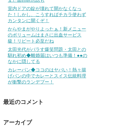
また面白瞑想話も
室内ドアの錠が壊れて開かなくなっ
た！しかし、こうすればチカラ使わず
カンタンに開くぞ！
からやまがやりよったぁ！新メニュー
のボリュームはまさに出血サービス
級！リピート必至だね
太田光代がバラす爆笑問題・太田との
馴れ初め◆離婚届はいつも準備！●●の
なかに隠してる
カレーパン◆ココのはヤバい！熱々揚
げパンの中でカレーとスイス伝統料理
が衝撃のランデブー！
最近のコメント
アーカイブ