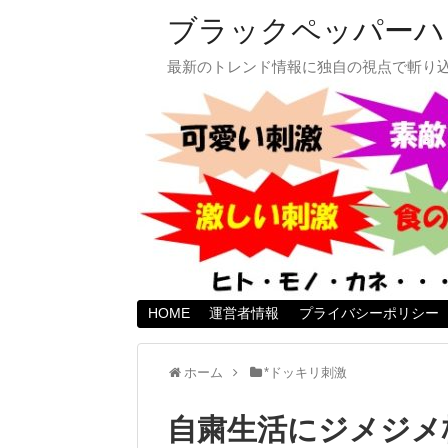
ブラックペッパーハ
最新のトレンド情報に独自の視点で斬り
HOME
運営者情報
プライバシーポリシー
ホーム
*ドッキリ刺激
自粛生活にジメジメ