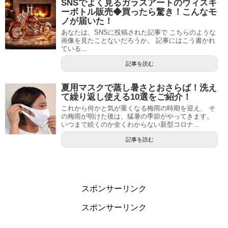
SNSでよく見るガラスアートのウィスキ
ーボトル販売◆買ったら驚き！こんなモ
ノが届いた！
あなたは、SNSに投稿された記事で こちらのような
画像を見たことないだろうか。 記事にはこう書かれ
ている...
記事を読む
夏用マスクで蒸し暑さとおさらば！洗え
て繰り返し使える10選をご紹介！
これから何かと気が重くなる梅雨の時期を迎え、 そ
の梅雨が明けた後は、猛暑の季節がやってきます。
いつまで続くのか全くわからない新型コロナ...
記事を読む
スポンサーリンク
スポンサーリンク