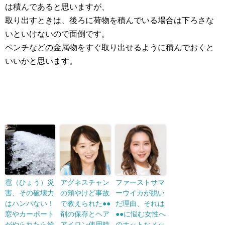
は積んであると思いますが、
取り出すときは、後ろに荷物を積んでいる場合は下ろさな
いといけないので面倒です。
ペンチなどの金属物をすぐ取り出せるように積んでおくと
いいかと思います。
雹（ひょう）災
アグネスチャン
ファーストサマ
害、その破壊力
の頬やけど事故
ーウイカが脱い
はハンパない！
で教えられた●●
だ理由、それは
窓やカーポート
剤の保存とヘア
●●に悩む女性へ
がやられたら給
アイロン使用時
のホットなメッ