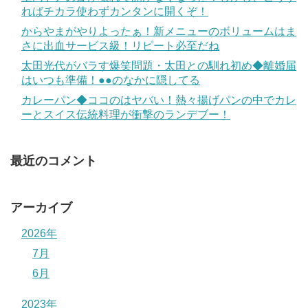
ればチカラ使わずカンタンに開くぞ！
からやまがやりよったぁ！新メニューのボリュームはま
さに出血サービス級！リピート必至だね
太田光代がバラす爆笑問題・太田との馴れ初め◆離婚届
はいつも準備！●●のなかに隠してる
カレーパン◆ココのはヤバい！熱々揚げパンの中でカレ
ーとスイス伝統料理が衝撃のランデブー！
最近のコメント
アーカイブ
2026年
7月
6月
2023年