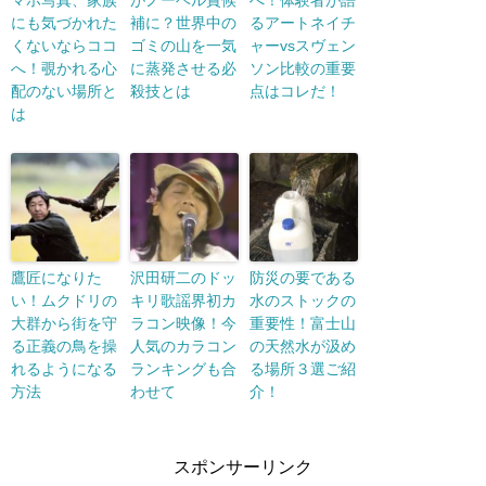
マホ写真、家族
がノーベル賞候
へ！体験者が語
にも気づかれた
補に？世界中の
るアートネイチ
くないならココ
ゴミの山を一気
ャーvsスヴェン
へ！覗かれる心
に蒸発させる必
ソン比較の重要
配のない場所と
殺技とは
点はコレだ！
は
鷹匠になりた
沢田研二のドッ
防災の要である
い！ムクドリの
キリ歌謡界初カ
水のストックの
大群から街を守
ラコン映像！今
重要性！富士山
る正義の鳥を操
人気のカラコン
の天然水が汲め
れるようになる
ランキングも合
る場所３選ご紹
方法
わせて
介！
スポンサーリンク