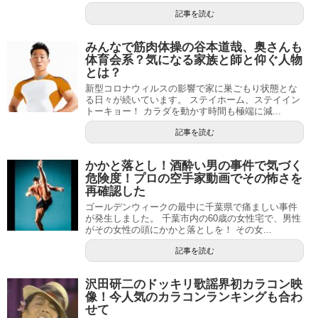
記事を読む
みんなで筋肉体操の谷本道哉、奥さんも
体育会系？気になる家族と師と仰ぐ人物
とは？
新型コロナウィルスの影響で家に巣ごもり状態とな
る日々が続いています。 ステイホーム、ステイイン
トーキョー！ カラダを動かす時間も極端に減...
記事を読む
かかと落とし！酒酔い男の事件で気づく
危険度！プロの空手家動画でその怖さを
再確認した
ゴールデンウィークの最中に千葉県で痛ましい事件
が発生しました。 千葉市内の60歳の女性宅で、男性
がその女性の頭にかかと落としを！ その女...
記事を読む
沢田研二のドッキリ歌謡界初カラコン映
像！今人気のカラコンランキングも合わ
せて