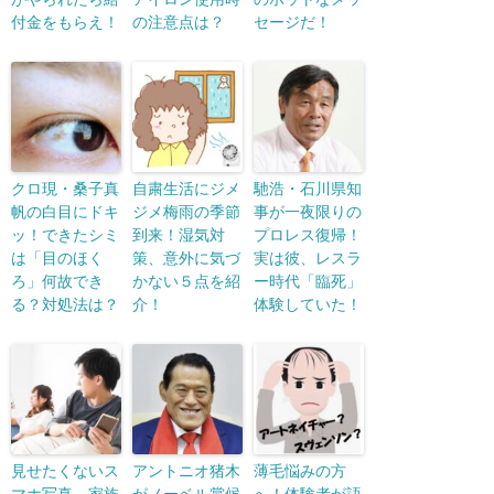
付金をもらえ！
の注意点は？
セージだ！
クロ現・桑子真
自粛生活にジメ
馳浩・石川県知
帆の白目にドキ
ジメ梅雨の季節
事が一夜限りの
ッ！できたシミ
到来！湿気対
プロレス復帰！
は「目のほく
策、意外に気づ
実は彼、レスラ
ろ」何故でき
かない５点を紹
ー時代「臨死」
る？対処法は？
介！
体験していた！
見せたくないス
アントニオ猪木
薄毛悩みの方