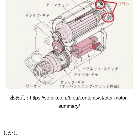
出典元：https://seibii.co.jp/blog/contents/starter-motor-
summary/
しかし、