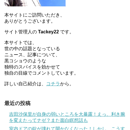
本サイトにご訪問いただき、
ありがとうございます。
サイト管理人の
Tackey22
です。
本サイトでは、
世の中の話題となっている
ニュース、記事について、
黒コショウのような
独特のスパイスを効かせて
独自の目線でコメントしています。
詳しい自己紹介は、
コチラ
から。
最近の投稿
吉田沙保里が自身の弱いところを大暴露！えっ、利き腕
を変えたってナゼ？また面白瞑想話も
室内ドアの錠が壊れて開かなくなった！しかし、こうす