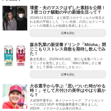
壇蜜・夫のマスクはずした素顔を公開！
３密コロナ騒動の中の新婚生活って？
2019年11月22日、まだ新型コロナウィルスが発見さ
れる前の平穏とした 「いい夫婦」の日にセクシータ
レントの壇蜜さんが結婚を発表しました...
記事を読む
森永乳業の新栄養ドリンク「Miloha」閉
じこもりストレス発散を期待し飲んでみ
た！
森永乳業が、2020年4月14日、新たな栄養バランス
ドリンクを発売しました。 「Milkの美味しさと健
康、そして環境へのやさしさをコン...
記事を読む
大谷選手から学ぶ「思いついた時がやる
時！」そして片付けの美学はやはり親か
ら？
大谷翔平選手が、米メジャーリーグ、アメリカンリ
ーグの2021 MVP 年間最優秀選手に輝きました。
2001年、イチローさん以来の日本人...