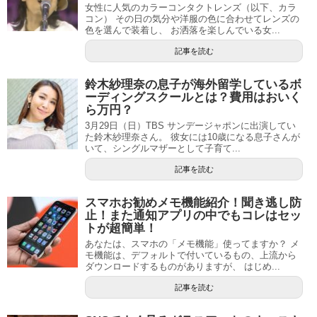
女性に人気のカラーコンタクトレンズ（以下、カラ
コン） その日の気分や洋服の色に合わせてレンズの
色を選んで装着し、 お洒落を楽しんでいる女...
記事を読む
鈴木紗理奈の息子が海外留学しているボ
ーディングスクールとは？費用はおいく
ら万円？
3月29日（日）TBS サンデージャポンに出演してい
た鈴木紗理奈さん。 彼女には10歳になる息子さんが
いて、シングルマザーとして子育て...
記事を読む
スマホお勧めメモ機能紹介！聞き逃し防
止！また通知アプリの中でもコレはセッ
トが超簡単！
あなたは、スマホの「メモ機能」使ってますか？ メ
モ機能は、デフォルトで付いているもの、上流から
ダウンロードするものがありますが、 はじめ...
記事を読む