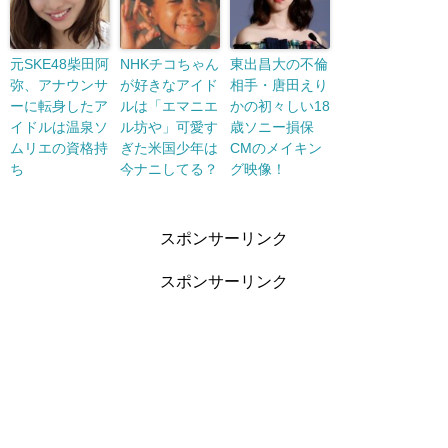
元SKE48柴田阿
NHKチコちゃん
東出昌大の不倫
弥、アナウンサ
が好きなアイド
相手・唐田えり
ーに転身したア
ルは「エマニエ
かの初々しい18
イドルは温泉ソ
ル坊や」可愛す
歳ソニー損保
ムリエの資格持
ぎた米国少年は
CMのメイキン
ち
今ナニしてる？
グ映像！
スポンサーリンク
スポンサーリンク