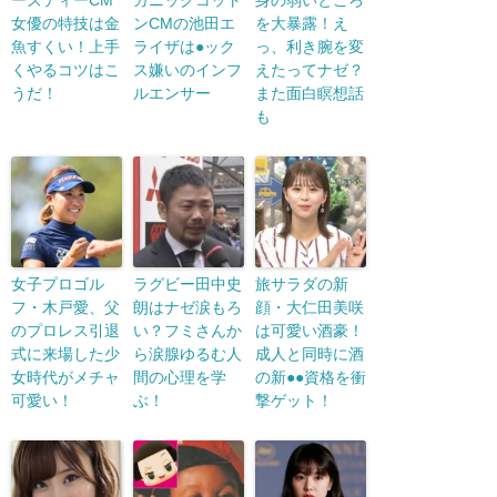
女優の特技は金
ンCMの池田エ
を大暴露！え
魚すくい！上手
ライザは●ック
っ、利き腕を変
くやるコツはこ
ス嫌いのインフ
えたってナゼ？
うだ！
ルエンサー
また面白瞑想話
も
女子プロゴル
ラグビー田中史
旅サラダの新
フ・木戸愛、父
朗はナゼ涙もろ
顔・大仁田美咲
のプロレス引退
い？フミさんか
は可愛い酒豪！
式に来場した少
ら涙腺ゆるむ人
成人と同時に酒
女時代がメチャ
間の心理を学
の新●●資格を衝
可愛い！
ぶ！
撃ゲット！