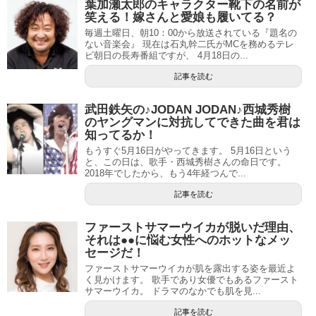
葉加瀬太郎のキャラクター靴下の名前が
笑える！嫁さんと愛娘も履いてる？
毎週土曜日、朝10：00から放送されている『題名の
ない音楽会』 現在は石丸幹二氏がMCを務めるテレ
ビ朝日の長寿番組ですが、 4月18日の...
記事を読む
武田鉄矢の♪JODAN JODAN♪西城秀樹
のヤングマンに対抗してできた曲を君は
知ってるか！
もうすぐ5月16日がやってきます。 5月16日という
と、この日は、歌手・西城秀樹さんの命日です。
2018年でしたから、もう4年経つんで...
記事を読む
ファーストサマーウイカが脱いだ理由、
それは●●に悩む女性へのホットなメッ
セージだ！
ファーストサマーウイカが肌を露出する姿を最近よ
く見かけます。 歌手であり女優でもあるファースト
サマーウイカ。 ドラマのなかでも肌を見...
記事を読む