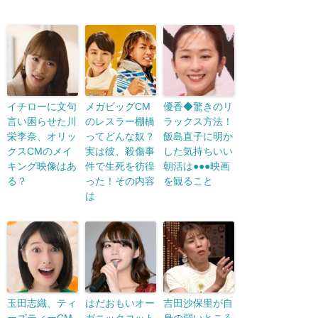
イチローに文句
メガビッグCM
優香◆驚きのリ
言い困らせた川
のレスラー棚橋
ラックス方法！
栄李奈、オリッ
ってどんな奴？
飯島直子に明か
クスCMのメイ
実は彼、殺傷事
した気持ちいい
キング映像はあ
件で生死を彷徨
朝活は●●●映画
る？
った！その内容
を観ること
は
玉田志織、ティ
はだおもいオー
吉田沙保里が自
ーズティーCM
ガニックコット
身の弱いところ