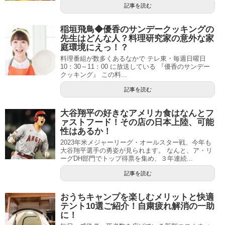
記事を読む
稲垣飛鳥◆優香のサンデークッキングの
先生はどんな人？料理研究家の意外な家
庭環境にえっ！？
料理番組が数多くあるなかで テレ東・毎週日曜日
10：30～11：00 に放送している 『優香のサンデー
クッキング』 この料...
記事を読む
大谷翔平の好きなアメリカ食はなんとフ
ァストフード！その店の日本上陸、可能
性はあるか！
2023年米メジャーリーグ・オールスター戦、今年も
大谷翔平選手の勇姿が見られます。 なんと、ア・リ
ーグDH部門でトップ得票を集め、３年連続...
記事を読む
おうちキャンプを楽しむメリットと快適
テント10選ご紹介！自粛疲れ解消の一助
に！