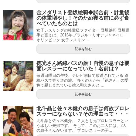
金メダリスト登坂絵莉◆試合前・計量後
の体重増やし！そのため寝る前に必ず食
べていたものとは
女子レスリングの軽量級ファイター 登坂絵莉 登坂選
手と言えば、2016年ブラジル・リオデジャネイロ・
オリンピック 女子レスリン...
記事を読む
徳光さん路線バスの旅！自慢の息子は覆
面レスラーになっていた！名前は？
毎週日曜日の午後、テレビ朝日で放送されている 路
線バスで寄り道の旅。 多くの人から「徳さん」の愛
称で親しまれている徳光和夫さんと ...
記事を読む
北斗晶と佐々木健介の息子は何故プロレ
スラーにならない？その理由って・・・
北斗晶と佐々木健介。 ２人とも元プロレスラーとい
う珍しい夫婦です。 そして、このお二人には、2人
の息子さんがいます。 プロレスラーの子...