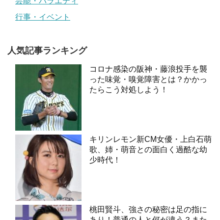
芸能・バラエティ
行事・イベント
人気記事ランキング
コロナ感染の阪神・藤浪投手を襲
った味覚・嗅覚障害とは？かかっ
たらこう対処しよう！
キリンレモン新CM女優・上白石萌
歌、姉・萌音との面白く過酷な幼
少時代！
桃田賢斗、強さの秘密は足の指に
あり！普通の人と何が違う？また