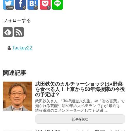
error
0
0
フォローする
Tackey22
関連記事
武田鉄矢のカルチャーショックは●野菜
を食べる人！上京から50年海援隊の今後
の予定は？
武田鉄矢さん 「3年B組金八先生」や「贈る言葉」で
知られる芸能生活50年の大ベテランですが 最近は、
情報番組のコメンテーターとしても活躍...
記事を読む