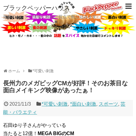
ブラックペッパーハウス
最新のトレンド情報に独自の視点で斬り込みます
ホーム
*可愛い刺激
長州力のメガビッグCMが好評！そのお茶目な
面白メイキング映像があったぁ！
2021/11/3
*可愛い刺激
,
*面白い刺激
,
スポーツ
,
芸
能・バラエティ
石田ゆり子さんがやっている
当たると12億！
MEGA BIGのCM