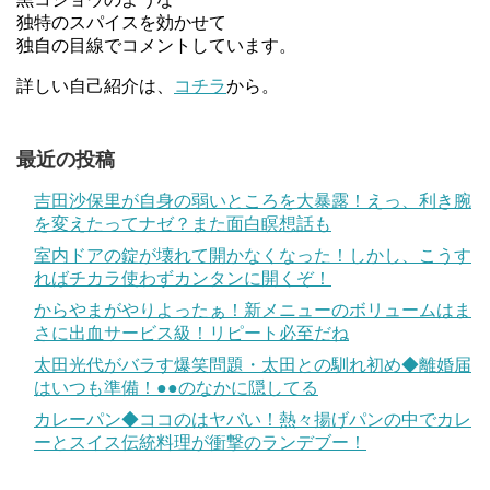
独特のスパイスを効かせて
独自の目線でコメントしています。
詳しい自己紹介は、
コチラ
から。
最近の投稿
吉田沙保里が自身の弱いところを大暴露！えっ、利き腕
を変えたってナゼ？また面白瞑想話も
室内ドアの錠が壊れて開かなくなった！しかし、こうす
ればチカラ使わずカンタンに開くぞ！
からやまがやりよったぁ！新メニューのボリュームはま
さに出血サービス級！リピート必至だね
太田光代がバラす爆笑問題・太田との馴れ初め◆離婚届
はいつも準備！●●のなかに隠してる
カレーパン◆ココのはヤバい！熱々揚げパンの中でカレ
ーとスイス伝統料理が衝撃のランデブー！