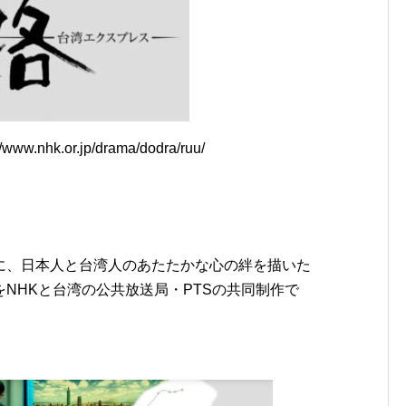
ww.nhk.or.jp/drama/dodra/ruu/
に、日本人と台湾人のあたたかな心の絆を描いた
NHKと台湾の公共放送局・PTSの共同制作で