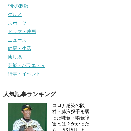
*食の刺激
グルメ
スポーツ
ドラマ・映画
ニュース
健康・生活
癒し系
芸能・バラエティ
行事・イベント
人気記事ランキング
コロナ感染の阪
神・藤浪投手を襲
った味覚・嗅覚障
害とは？かかった
らこう対処しよ