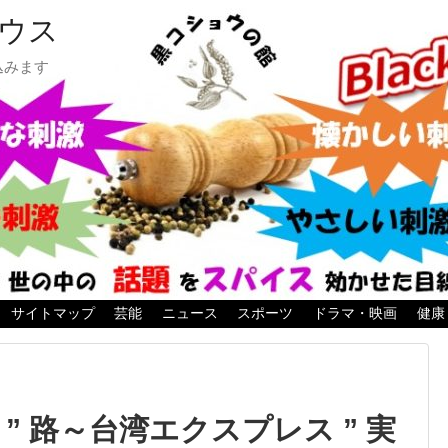
ウス
込みます
サイトマップ
芸能
ニュース
スポーツ
ドラマ・映画
健康
” 路～台湾エクスプレス ” 実