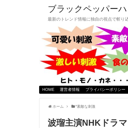
ブラックペッパーハ
最新のトレンド情報に独自の視点で斬り
HOME
運営者情報
プライバシーポリシー
ホーム
*素敵な刺激
波瑠主演NHKドラマ 