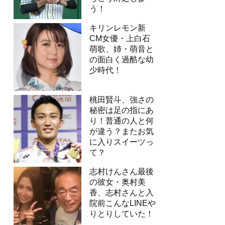
う！
キリンレモン新
CM女優・上白石
萌歌、姉・萌音と
の面白く過酷な幼
少時代！
桃田賢斗、強さの
秘密は足の指にあ
り！普通の人と何
が違う？またお気
に入りスイーツっ
て？
志村けんさん最後
の彼女・奥村美
香、志村さんと入
院前こんなLINEや
りとりしていた！