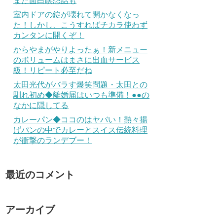
また面白瞑想話も
室内ドアの錠が壊れて開かなくなっ
た！しかし、こうすればチカラ使わず
カンタンに開くぞ！
からやまがやりよったぁ！新メニュー
のボリュームはまさに出血サービス
級！リピート必至だね
太田光代がバラす爆笑問題・太田との
馴れ初め◆離婚届はいつも準備！●●の
なかに隠してる
カレーパン◆ココのはヤバい！熱々揚
げパンの中でカレーとスイス伝統料理
が衝撃のランデブー！
最近のコメント
アーカイブ