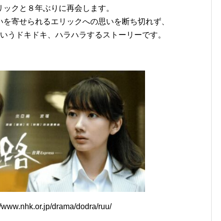
リックと８年ぶりに再会します。
いを寄せられるエリックへの思いを断ち切れず、
というドキドキ、ハラハラするストーリーです。
ww.nhk.or.jp/drama/dodra/ruu/