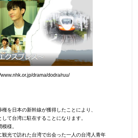
ww.nhk.or.jp/drama/dodra/ruu/
渉権を日本の新幹線が獲得したことにより、
として台湾に駐在することになります。
間模様。
に観光で訪れた台湾で出会った一人の台湾人青年