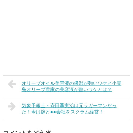
オリーブオイル美容液の保湿が強いワケと小豆
島オリーブ農家の美容液が熱いワケとは？
気象予報士・斉田季実治は元ラガーマンだっ
た！今は嫁と●●会社をスクラム経営！