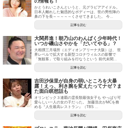
の情報も！
かとうれいこさんというと、元グラビアアイドル。
日本人離れした魅惑的なボディーは、世の男性陣の
鼻の下を長～～～～～くさせてきました。 今...
記事を読む
大関昇進！朝乃山のわんぱく少年時代！
いつか磯山さやかを「だいてやる」？
大相撲三月場所（エディオンアリーナ大阪）は、 世
界レベルで拡大する新型コロナウィルスの影響で
「無観客」で取り組みを行なうという 前代未聞...
記事を読む
吉田沙保里が自身の弱いところを大暴
露！えっ、利き腕を変えたってナゼ？ま
た面白瞑想話も
オリンピック３連覇の霊長類最強女子も やっぱり可
愛らしい一人の女の子だった。 加藤浩次がMCを務
める『人生最高レストラン』（TBS ...
記事を読む