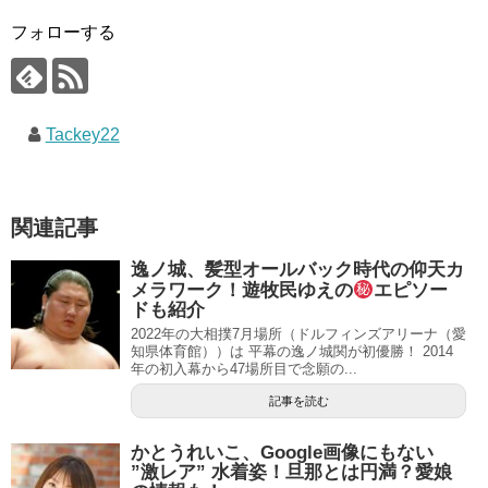
フォローする
Tackey22
関連記事
逸ノ城、髪型オールバック時代の仰天カ
メラワーク！遊牧民ゆえの
エピソー
ドも紹介
2022年の大相撲7月場所（ドルフィンズアリーナ（愛
知県体育館））は 平幕の逸ノ城関が初優勝！ 2014
年の初入幕から47場所目で念願の...
記事を読む
かとうれいこ、Google画像にもない
”激レア” 水着姿！旦那とは円満？愛娘