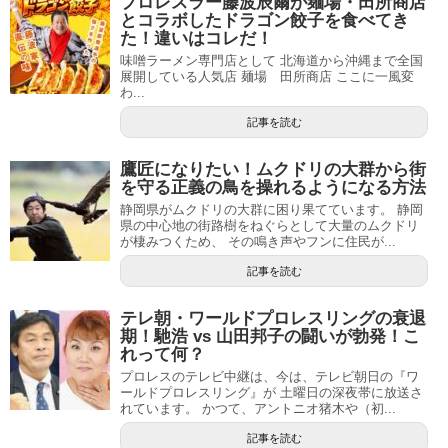
プロレスラー藤波辰爾が麺場・田所商店
とコラボしたドラゴン餃子を食べてき
た！違いはコレだ！
味噌ラーメン専門店として 北海道から沖縄まで全国
展開している人気店 麺場 田所商店 ここに一風変
わ...
記事を読む
鷹匠になりたい！ムクドリの大群から街
を守る正義の鳥を操れるようになる方法
静岡県がムクドリの大群に困り果てています。 静岡
県の中心地の街路樹をねぐらとして大量のムクドリ
が棲みつくため、 その鳴き声やフンに住民が...
記事を読む
テレ朝・ワールドプロレスリングの衰退
期！馳浩 vs 山田邦子の闘いが勃発！こ
れって何？
プロレスのテレビ中継は、今は、テレビ朝日の『ワ
ールドプロレスリング』が 土曜日の深夜帯に放送さ
れています。 かつて、アントニオ猪木や（初...
記事を読む