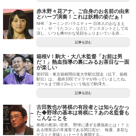
赤木野々花アナ、ご自身のお名前の由来
とハープ演奏！これは妖精の姿だぁ！
NHK「ネーミングバラエティー 日本人のおなまえ
っ！」や「うたコン」などに アシスタントとして出
演し、いつも爽やかな笑顔をふりまいている赤...
記事を読む
箱根V！駒大・大八木監督「お前は男
だ！」熱血指導の裏にみるお茶目な一面
が楽しい
第97回・東京箱根間往復大学駅伝競走（以下、箱根
駅伝）は、 最終10区でドラマが待っていましたね。
ゴールまで残り2㎞という地点で駒澤大...
記事を読む
古田敦也が将棋の有段者とは知らなかっ
た◆野球の基本は将棋に？あの名監督も
こんなことを
将棋の奥深い世界。 野球に通ずる勝負術とは！？ と
ある喫茶店の常連客である関口宏が、 毎週、多彩な
ゲストと美味しいトークを展開する...