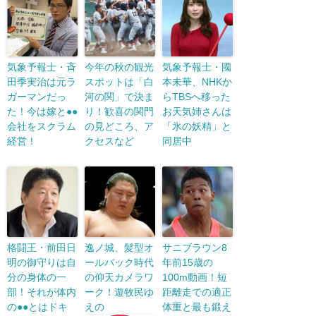
気象予報士・斉
今年の秋の観光
気象予報士・國
田季実治は元ラ
スポットは「白
本未華、NHKか
ガーマンだっ
河の関」で決ま
らTBSへ移った
た！今は嫁と●●
り！歓喜の関門
お天気姉さんは
会社をスクラム
の見どころ、ア
「氷の妖精」と
経営！
クセスなど
同居中
格闘王・前田日
逸ノ城、髪型オ
サニブラウン8
明の御守りは自
ールバック時代
年前15歳の
分の身体の一
の仰天カメラワ
100m動画！短
部！それが体内
ーク！遊牧民ゆ
距離走での適正
の●●とはドキ
えの
体重と最も鍛え