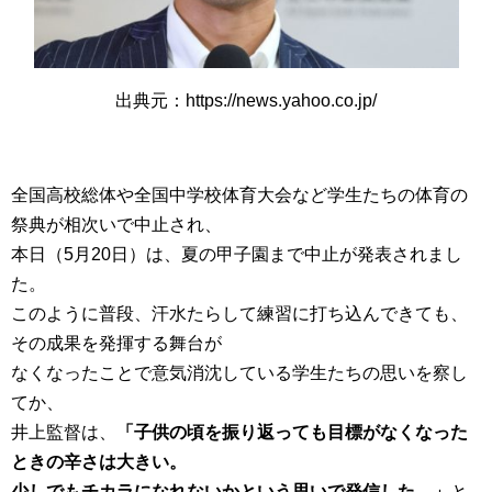
出典元：https://news.yahoo.co.jp/
全国高校総体や全国中学校体育大会など学生たちの体育の
祭典が相次いで中止され、
本日（5月20日）は、夏の甲子園まで中止が発表されまし
た。
このように普段、汗水たらして練習に打ち込んできても、
その成果を発揮する舞台が
なくなったことで意気消沈している学生たちの思いを察し
てか、
井上監督は、
「子供の頃を振り返っても目標がなくなった
ときの辛さは大きい。
少しでもチカラになれないかという思いで発信した。」
と