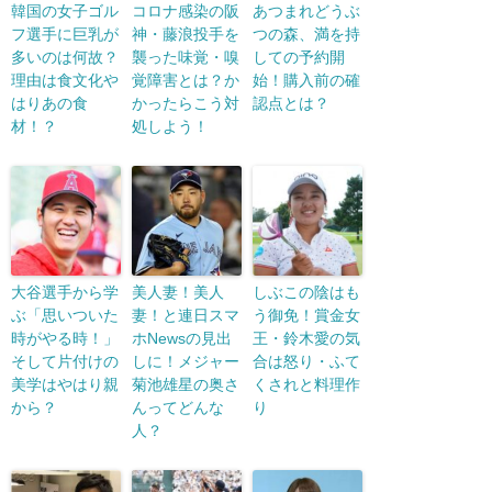
韓国の女子ゴル
コロナ感染の阪
あつまれどうぶ
フ選手に巨乳が
神・藤浪投手を
つの森、満を持
多いのは何故？
襲った味覚・嗅
しての予約開
理由は食文化や
覚障害とは？か
始！購入前の確
はりあの食
かったらこう対
認点とは？
材！？
処しよう！
大谷選手から学
美人妻！美人
しぶこの陰はも
ぶ「思いついた
妻！と連日スマ
う御免！賞金女
時がやる時！」
ホNewsの見出
王・鈴木愛の気
そして片付けの
しに！メジャー
合は怒り・ふて
美学はやはり親
菊池雄星の奥さ
くされと料理作
から？
んってどんな
り
人？