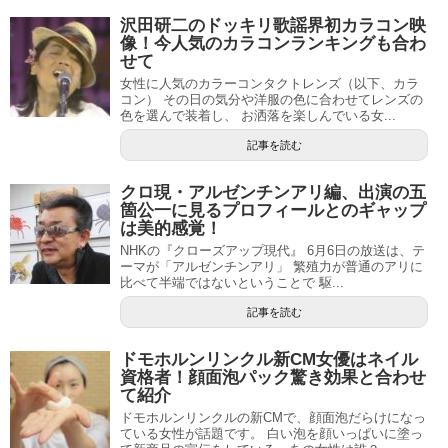
沢田研二のドッキリ歌謡界初カラコン映
像！今人気のカラコンランキングも合わ
せて
女性に人気のカラーコンタクトレンズ（以下、カラ
コン） その日の気分や洋服の色に合わせてレンズの
色を選んで装着し、 お洒落を楽しんでいる女...
記事を読む
クロ現・アルゼンチンアリ編、出演の五
箇公一に見るプロフィールとのギャップ
は美的感覚！
NHKの『クローズアップ現代』 6月6日の放送は、テ
ーマが「アルゼンチンアリ」 繁殖力が普通のアリに
比べて半端ではないということで 駆...
記事を読む
ドモホルンリンクル新CM女優はネイル
資格者！顔面泡パック驚き効果と合わせ
て紹介
ドモホルンリンクルの新CMで、顔面泡だらけになっ
ている女性が話題です。 白い泡を顔いっぱいに塗っ