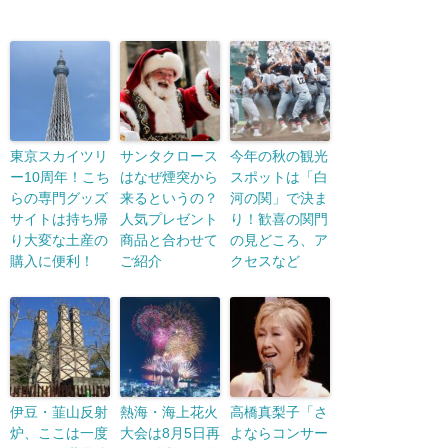
東京スカイツリ
サンタクロース
今年の秋の観光
ー10周年！こち
はなぜ煙突から
スポットは「白
らの専門グッズ
来るというの？
河の関」で決ま
サイトは持ち帰
人気プレゼント
り！歓喜の関門
り大変な土産の
商品と合わせて
の見どころ、ア
購入に便利！
ご紹介
クセスなど
伊豆・韮山反射
熱海・海上花火
高橋真梨子「さ
炉、ここは一度
大会は8月5日再
よならコンサー