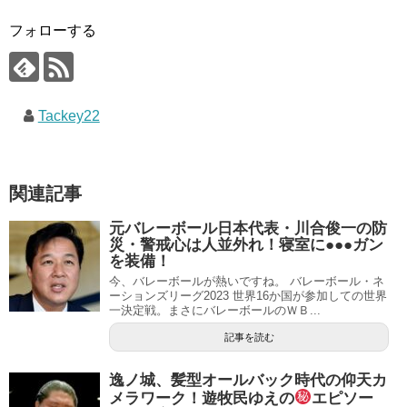
フォローする
Tackey22
関連記事
元バレーボール日本代表・川合俊一の防
災・警戒心は人並外れ！寝室に●●●ガン
を装備！
今、バレーボールが熱いですね。 バレーボール・ネ
ーションズリーグ2023 世界16か国が参加しての世界
一決定戦。まさにバレーボールのＷＢ...
記事を読む
逸ノ城、髪型オールバック時代の仰天カ
メラワーク！遊牧民ゆえの
エピソー