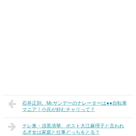
石井正則、Mr.サンデーのナレーターは●●自転車
マニア！小兵が好むチャリって？
テレ東・須黒清華、ポスト大江麻理子と言われ
る才女は家庭と仕事どっちをとる？