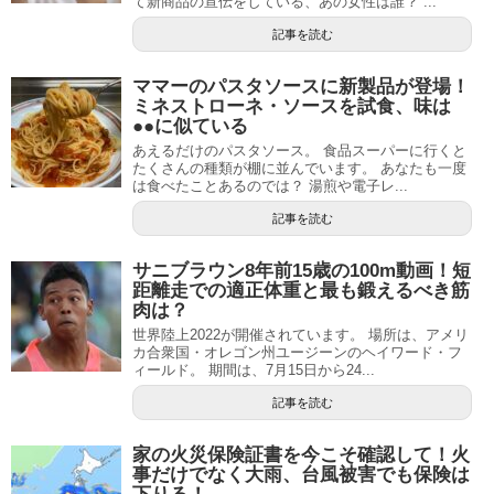
て新商品の宣伝をしている、あの女性は誰？ ...
記事を読む
ママーのパスタソースに新製品が登場！
ミネストローネ・ソースを試食、味は
●●に似ている
あえるだけのパスタソース。 食品スーパーに行くと
たくさんの種類が棚に並んでいます。 あなたも一度
は食べたことあるのでは？ 湯煎や電子レ...
記事を読む
サニブラウン8年前15歳の100m動画！短
距離走での適正体重と最も鍛えるべき筋
肉は？
世界陸上2022が開催されています。 場所は、アメリ
カ合衆国・オレゴン州ユージーンのヘイワード・フ
ィールド。 期間は、7月15日から24...
記事を読む
家の火災保険証書を今こそ確認して！火
事だけでなく大雨、台風被害でも保険は