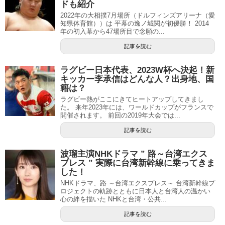
ドも紹介
2022年の大相撲7月場所（ドルフィンズアリーナ（愛
知県体育館））は 平幕の逸ノ城関が初優勝！ 2014
年の初入幕から47場所目で念願の...
記事を読む
ラグビー日本代表、2023W杯へ決起！新
キッカー李承信はどんな人？出身地、国
籍は？
ラグビー熱がここにきてヒートアップしてきまし
た。 来年2023年には、ワールドカップがフランスで
開催されます。 前回の2019年大会では...
記事を読む
波瑠主演NHKドラマ ” 路～台湾エクス
プレス ” 実際に台湾新幹線に乗ってきま
した！
NHKドラマ、路 ～台湾エクスプレス～ 台湾新幹線プ
ロジェクトの軌跡とともに日本人と台湾人の温かい
心の絆を描いた NHKと台湾・公共...
記事を読む