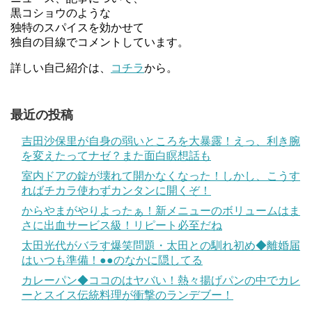
黒コショウのような
独特のスパイスを効かせて
独自の目線でコメントしています。
詳しい自己紹介は、
コチラ
から。
最近の投稿
吉田沙保里が自身の弱いところを大暴露！えっ、利き腕
を変えたってナゼ？また面白瞑想話も
室内ドアの錠が壊れて開かなくなった！しかし、こうす
ればチカラ使わずカンタンに開くぞ！
からやまがやりよったぁ！新メニューのボリュームはま
さに出血サービス級！リピート必至だね
太田光代がバラす爆笑問題・太田との馴れ初め◆離婚届
はいつも準備！●●のなかに隠してる
カレーパン◆ココのはヤバい！熱々揚げパンの中でカレ
ーとスイス伝統料理が衝撃のランデブー！