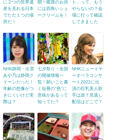
に２つの世界遺
開！鑑賞のお供
ト」って、もう
産を見れる日本
には四角いシュ
やらないの？会
でただ１つの場
ークリームを！
場に行って確認
所だ！
してきました
NHK静岡・出雲
七夕祭り・全国
NHKニューイヤ
あや乃は静岡ク
の開催情報一
ーオペラコンサ
イーンだった！
覧！願いごと書
ート2022に出
年齢の想像がつ
く短冊の”色”に
演の巨乳美人歌
きにくいけど実
意味があるって
手は誰？見逃し
際は？
知ってた？
配信はどこで？