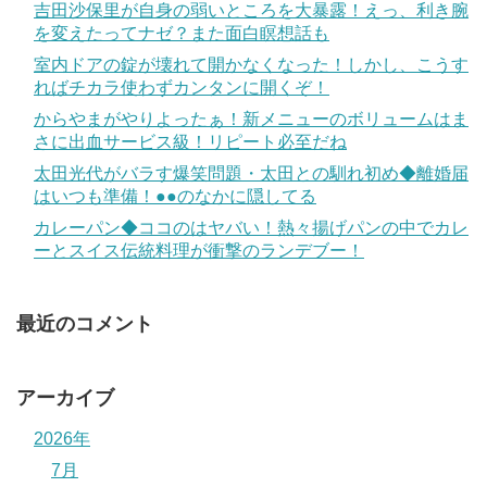
吉田沙保里が自身の弱いところを大暴露！えっ、利き腕
を変えたってナゼ？また面白瞑想話も
室内ドアの錠が壊れて開かなくなった！しかし、こうす
ればチカラ使わずカンタンに開くぞ！
からやまがやりよったぁ！新メニューのボリュームはま
さに出血サービス級！リピート必至だね
太田光代がバラす爆笑問題・太田との馴れ初め◆離婚届
はいつも準備！●●のなかに隠してる
カレーパン◆ココのはヤバい！熱々揚げパンの中でカレ
ーとスイス伝統料理が衝撃のランデブー！
最近のコメント
アーカイブ
2026年
7月