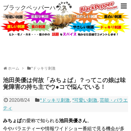
ブラックペッパーハウス
最新のトレンド情報に独自の視点で斬り込みます
ホーム
*ドッキリ刺激
池田美優は何故「みちょぱ」？ってこの娘は味
覚障害の持ち主でウ●コで悩んでいる！
2020/8/24
*ドッキリ刺激
,
*可愛い刺激
,
芸能・バラエ
ティ
みちょぱ
の愛称で知られる
池田美優さん
。
今やバラエティーや情報ワイドショー番組で見る機会が多