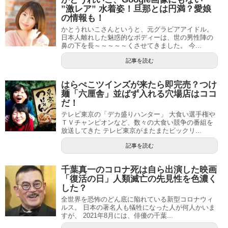
”激レア” 水着姿！旦那とは円満？愛娘
の情報も！
かとうれいこさんというと、元グラビアアイドル。
日本人離れした魅惑的なボディーは、世の男性陣の
鼻の下を長～～～～～くさせてきました。 今...
記事を読む
はらぺこツインズが来たら即完売？つけ
麺「六厘舎」並ばず入れる穴場店はココ
だ！
テレビ東京の「デカ盛りハンター」 大食い選手権や
ＴＶチャンピオンなど、数々の大食い競争の番組を
放送してきた テレビ東京がまたまたビックリ...
記事を読む
千葉真一のコロナ死は自ら出演した映画
「復活の日」人類滅亡の先見性を色濃く
した？
全世界を恐怖のどん底に陥れている新型コロナウィ
ルス。 日本の著名人も犠牲になった人が何人かいま
すが、 2021年8月には、俳優の千葉...