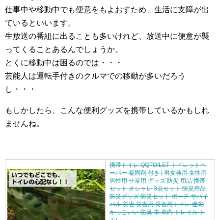
仕事中や移動中でも便意をもよおすため、生活に支障が出
ているといいます。
生放送の番組に出ることも多いけれど、放送中に便意が襲
ってくることあるんでしょうか。
とくに移動中は困るのでは・・・
芸能人は運転手付きのクルマでの移動が多いだろう
し・・・
もしかしたら、こんな便利グッズを携帯しているかもしれ
ませんね。
携帯トイレ QQTOILET トイレットペ
ーパー 凝固剤 付き | 男女兼用 女性用
男性用 非常用 グッズ 防災 用品 携帯
セット オシャレ 3点セット 防災用品
防災グッズ 防災セット ポーチ サバイ
バル 災害 災害用 災害用トイレ 迷彩
かっこいい 防臭 車 車内 トレイル ト
イレ