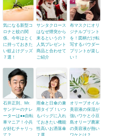
気になる新型コ
サンタクロース
布マスクにオリ
ロナと蚊の関
はなぜ煙突から
ジナルプリント
係、今年はとく
来るというの？
を！図柄だけ転
に持っておきた
人気プレゼント
写するパウダー
い蚊よけグッズ
商品と合わせて
プリントが楽し
７選！
ご紹介
い！
石井正則、Mr.
雨傘と日傘の兼
オリーブオイル
サンデーのナレ
用タイプ！いつ
美容液の保湿が
ーターは●●自転
もバッグに入れ
強いワケと小豆
車マニア！小兵
ておきたい機能
島オリーブ農家
が好むチャリっ
性高いお洒落傘
の美容液が熱い
て？
７選
ワケとは？