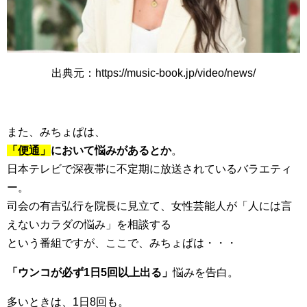
出典元：https://music-book.jp/video/news/
また、みちょぱは、
「便通」
において悩みがあるとか
。
日本テレビで深夜帯に不定期に放送されているバラエティ
ー。
司会の有吉弘行を院長に見立て、女性芸能人が「人には言
えないカラダの悩み」を相談する
という番組ですが、ここで、みちょぱは・・・
「ウンコが必ず1日5回以上出る」
悩みを告白。
多いときは、1日8回も。