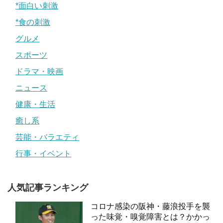
*面白い刺激
*食の刺激
グルメ
スポーツ
ドラマ・映画
ニュース
健康・生活
癒し系
芸能・バラエティ
行事・イベント
人気記事ランキング
コロナ感染の阪神・藤浪投手を襲
った味覚・嗅覚障害とは？かかっ