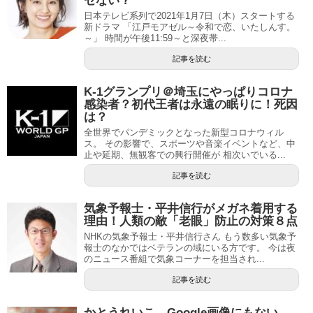
ゼない？
日本テレビ系列で2021年1月7日（木）スタートする
新ドラマ 「江戸モアゼル～令和で恋、いたしんす。
～」 時間が午後11:59～と深夜帯...
記事を読む
K-1グランプリ＠埼玉にやっぱりコロナ
感染者？初代王者は永遠の眠りに！死因
は？
全世界でパンデミックとなった新型コロナウィル
ス。 その影響で、スポーツや音楽イベントなど、中
止や延期、無観客での興行開催が 相次いでいる...
記事を読む
気象予報士・平井信行がメガネ着用する
理由！人類の敵「老眼」防止の対策８点
NHKの気象予報士・平井信行さん もう数多い気象予
報士のなかではベテランの域にいる方です。 今は夜
のニュース番組で気象コーナーを担当され...
記事を読む
かとうれいこ、Google画像にもない