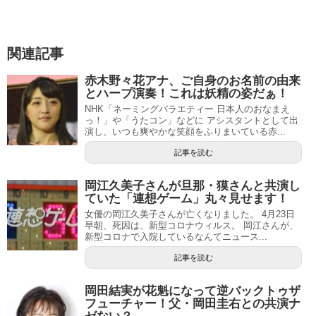
関連記事
赤木野々花アナ、ご自身のお名前の由来
とハープ演奏！これは妖精の姿だぁ！
NHK「ネーミングバラエティー 日本人のおなまえ
っ！」や「うたコン」などに アシスタントとして出
演し、いつも爽やかな笑顔をふりまいている赤...
記事を読む
岡江久美子さんが旦那・獏さんと共演し
ていた「連想ゲーム」丸々見せます！
女優の岡江久美子さんが亡くなりました。 4月23日
早朝、死因は、新型コロナウィルス。 岡江さんが、
新型コロナで入院しているなんてニュース...
記事を読む
岡田結実が花魁になって逆バックトゥザ
フューチャー！父・岡田圭右との共演ナ