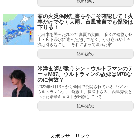
記事を読む
家の火災保険証書を今こそ確認して！火
事だけでなく大雨、台風被害でも保険は
下りる！
北日本を襲った2022年真夏の大雨。 多くの建物が床
上・床下浸水に遭っただけでなく、がけ崩れや土石
流も引き起こし、 それによって潰れた家...
記事を読む
米津玄師が歌うシン・ウルトラマンのテ
ーマM87、ウルトラマンの故郷はM78な
のに何故？
2022年5月13日から全国で公開されている『シン・
ウルトラマン』。 斎藤工、長澤まさみ、西島秀俊と
いった豪華キャストが出演している ...
記事を読む
スポンサーリンク