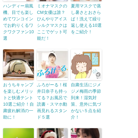
ハンディー扇風
ミオナマスクの
夏用マスクで蒸
機、目でも楽し
CM女優は誰？
し暑さとおさら
めてワンコイン
ひんやりアイス
ば！洗えて繰り
でお釣りくるワ
シルクマスクは
返し使える10選
クワクファン10
ここでゲット可
をご紹介！
選
能だ！
おうちキャンプ
ふろがーる！桜
自粛生活にジメ
を楽しむメリッ
井日奈子も持っ
ジメ梅雨の季節
トと快適テント
てる？お風呂で
到来！湿気対
10選ご紹介！自
読書・スマホ動
策、意外に気づ
粛疲れ解消の一
画見れるスタン
かない５点を紹
助に！
ド５選
介！