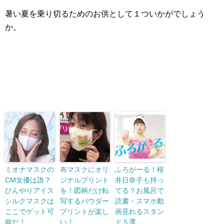
暑い夏を乗り切るためのお供として１ついかがでしょう
か。
ミオナマスクの
布マスクにオリ
ふろがーる！桜
CM女優は誰？
ジナルプリント
井日奈子も持っ
ひんやりアイス
を！図柄だけ転
てる？お風呂で
シルクマスクは
写するパウダー
読書・スマホ動
ここでゲット可
プリントが楽し
画見れるスタン
能だ！
い！
ド５選