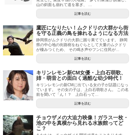
山の斜面も崩れて道を塞ぎ、 ...
記事を読む
鷹匠になりたい！ムクドリの大群から街
を守る正義の鳥を操れるようになる方法
静岡県がムクドリの大群に困り果てています。 静岡
県の中心地の街路樹をねぐらとして大量のムクドリ
が棲みつくため、 その鳴き声やフンに住民が...
記事を読む
キリンレモン新CM女優・上白石萌歌、
姉・萌音との面白く過酷な幼少時代！
キリンレモンの新CMに出ている女の子が話題になっ
ています。 その女の子は、上白石萌歌さん。 この名
前を聞いて「ん！？ 上白石って...
記事を読む
チョウザメの大迫力映像！ガラス一枚・
池の中を真横から見れる水族館ってど
こ？