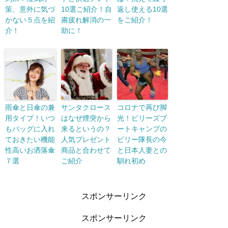
策、意外に気づ
10選ご紹介！自
返し使える10選
かない５点を紹
粛疲れ解消の一
をご紹介！
介！
助に！
雨傘と日傘の兼
サンタクロース
コロナで再び脚
用タイプ！いつ
はなぜ煙突から
光！ビリーズブ
もバッグに入れ
来るというの？
ートキャンプの
ておきたい機能
人気プレゼント
ビリー隊長の今
性高いお洒落傘
商品と合わせて
と日本人妻との
７選
ご紹介
馴れ初め
スポンサーリンク
スポンサーリンク