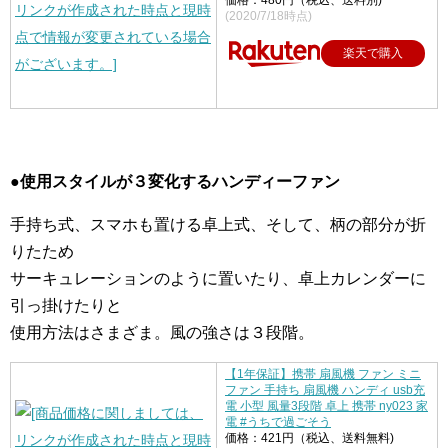
価格：480円（税込、送料別)
(2020/7/18時点)
楽天で購入
●使用スタイルが３変化するハンディーファン
手持ち式、スマホも置ける卓上式、そして、柄の部分が折
りたため
サーキュレーションのように置いたり、卓上カレンダーに
引っ掛けたりと
使用方法はさまざま。風の強さは３段階。
【1年保証】携帯 扇風機 ファン ミニ
ファン 手持ち 扇風機 ハンディ usb充
電 小型 風量3段階 卓上 携帯 ny023 家
電 #うちで過ごそう
価格：421円（税込、送料無料)