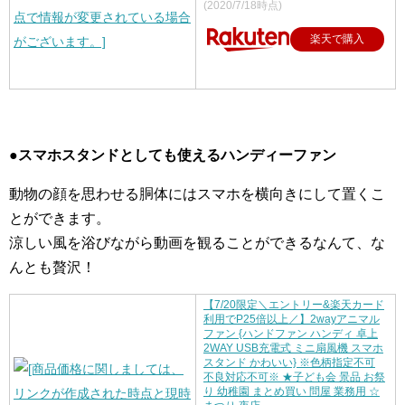
(2020/7/18時点)
楽天で購入
●スマホスタンドとしても使えるハンディーファン
動物の顔を思わせる胴体にはスマホを横向きにして置くこ
とができます。
涼しい風を浴びながら動画を観ることができるなんて、な
んとも贅沢！
【7/20限定＼エントリー&楽天カード
利用でP25倍以上／】2wayアニマル
ファン {ハンドファン ハンディ 卓上
2WAY USB充電式 ミニ扇風機 スマホ
スタンド かわいい} ※色柄指定不可
不良対応不可※ ★子ども会 景品 お祭
り 幼稚園 まとめ買い 問屋 業務用 ☆