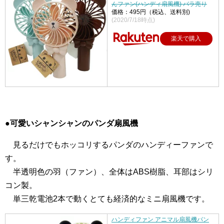
んファン(ハンディ扇風機) バラ売り
価格：495円（税込、送料別)
(2020/7/18時点)
楽天で購入
●可愛いシャンシャンのパンダ扇風機
あ
見るだけでもホッコリするパンダのハンディーファンで
す。
あ
半透明色の羽（ファン）、全体はABS樹脂、耳部はシリ
コン製。
あ
単三乾電池2本で動くとても経済的なミニ扇風機です。
ハンディファン アニマル扇風機パン