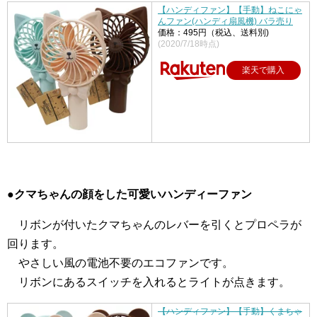
【ハンディファン】【手動】ねこにゃ
んファン(ハンディ扇風機) バラ売り
価格：495円（税込、送料別)
(2020/7/18時点)
楽天で購入
●クマちゃんの顔をした可愛いハンディーファン
あ
リボンが付いたクマちゃんのレバーを引くとプロペラが
回ります。
あ
やさしい風の電池不要のエコファンです。
あ
リボンにあるスイッチを入れるとライトが点きます。
【ハンディファン】【手動】くまちゃ