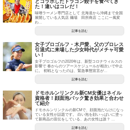
とコラボしたドラゴン餃子を食べてき
た！違いはコレだ！
味噌ラーメン専門店として 北海道から沖縄まで全国
展開している人気店 麺場 田所商店 ここに一風変
わ...
記事を読む
女子プロゴルフ・木戸愛、父のプロレス
引退式に来場した少女時代がメチャ可愛
い！
女子プロゴルフの2020年は、新型コロナウィルスの
影響で 春からのツアースケジュールが相次いで中止
に。 初戦となったのは、緊急事態宣言が...
記事を読む
ドモホルンリンクル新CM女優はネイル
資格者！顔面泡パック驚き効果と合わせ
て紹介
ドモホルンリンクルの新CMで、顔面泡だらけになっ
ている女性が話題です。 白い泡を顔いっぱいに塗っ
て新商品の宣伝をしている、あの女性は誰？ ...
記事を読む