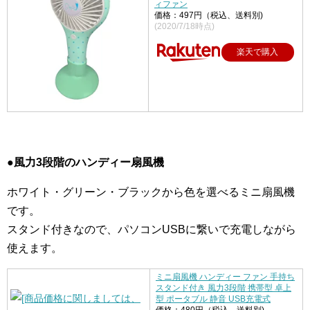
ィファン
価格：497円（税込、送料別)
(2020/7/18時点)
楽天で購入
●風力3段階のハンディー扇風機
ホワイト・グリーン・ブラックから色を選べるミニ扇風機
です。
スタンド付きなので、パソコンUSBに繋いで充電しながら
使えます。
ミニ扇風機 ハンディー ファン 手持ち
スタンド付き 風力3段階 携帯型 卓上
型 ポータブル 静音 USB充電式