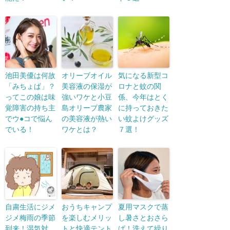
池田美優は何故
オリーブオイル
気になる新型コ
「みちょぱ」？
美容液の保湿が
ロナと蚊の関
ってこの娘は味
強いワケと小豆
係、今年はとく
覚障害の持ち主
島オリーブ農家
に持っておきた
でウ●コで悩ん
の美容液が熱い
い蚊よけグッズ
でいる！
ワケとは？
７選！
自粛生活にジメ
おうちキャンプ
夏用マスクで蒸
ジメ梅雨の季節
を楽しむメリッ
し暑さとおさら
到来！湿気対
トと快適テント
ば！洗えて繰り