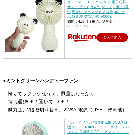
ダ | FAN001-D,ミニ,ハンド,電子玩具,
サマーグッズ,ぱんだ,グッズ,中国,中華
街,可愛い,シャンシャン,香香,赤ちゃ
ん,雑貨,夏,乾電池式 ro0603
価格：418円（税込、送料別)
(2020/7/18時点)
楽天で購入
●ミントグリーンハンディーファン
あ
軽くてラクラクなうえ、風量はしっかり！
あ
持ち運びOK！置いてもOK！
あ
風力は、2段階切り替え。2WAY 電源（USB 乾電池）
ハンディファン 携帯扇風機 USB扇風
機 MCC-E370MG ミントグリーン ハ
ンディ 扇風機 MCC ファンシーハンデ