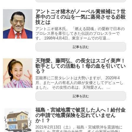
アントニオ猪木がノーベル賞候補に？世
界中のゴミの山を一気に蒸発させる必殺
技とは
アントニオ猪木氏。 「燃える闘魂」の愛称で日本の
プロレス界を牽引してきた伝説のプロレスラーで
す。 1998年4月4日、東京ドームでの引退...
記事を読む
天翔愛、藤岡弘、の長女はスゴイ美声！
歌手としての活動も！母の血を引いてい
る？
芸能界に二世タレントは大勢いますが、 2020年4
月、また一人の有名人の娘が女優としてデビューし
ました。 その女性の名は、天翔愛さん。 ...
記事を読む
福島・宮城地震で被災した人へ！給付金
の申請で地震保険を忘れていません
か！？
2021年2月13日（土）、福島・宮城県沖を震源地に
発生した 震度６強の大地震。 多くの家屋が損傷し、