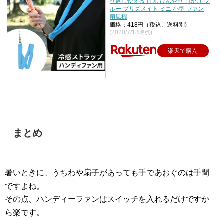
り返し使える 首元 ひんやり 首かけ ブ
ルー プリズメイト ミニ 小型 ファン
扇風機
価格：418円（税込、送料別)
(2020/7/18時点)
楽天で購入
まとめ
暑いときに、うちわや扇子があっても手であおぐのは手間
ですよね。
その点、ハンディーファンはスイッチを入れるだけですか
ら楽です。