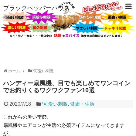
ブラックペッパーハウス
最新のトレンド情報に独自の視点で斬り込みます
ホーム
*可愛い刺激
ハンディー扇風機、目でも楽しめてワンコイン
でお釣りくるワクワクファン10選
2020/7/18
*可愛い刺激
,
健康・生活
これからの暑い季節。
扇風機やエアコンが生活の必須アイテムになってきます
が、