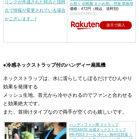
お祭り 幼稚園 まとめ買い 問屋 業務用
価格：472円（税込、送料別)
(2020/7/18時点)
楽天で購入
●冷感ネックストラップ付のハンディー扇風機
ネックストラップは、水に濡らしてしぼるだけでひんやり
効果を発揮する
メッシュ生地。首元から冷やされるのでファンと合わせる
と効果絶大です。
また、首掛けタイプなので両手が空くのも嬉しいです。
ハンディファン用 ストラップ
PRISMATE 冷感ネックストラップ
PR-F053 クール 冷たい 熱中症対策 く