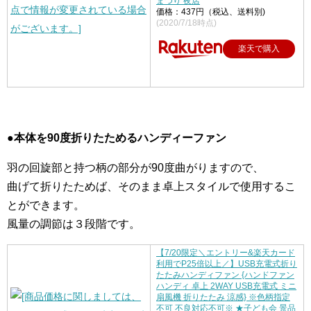
まつり 夜店
価格：437円（税込、送料別)
(2020/7/18時点)
楽天で購入
●本体を90度折りたためるハンディーファン
羽の回旋部と持つ柄の部分が90度曲がりますので、
曲げて折りたためば、そのまま卓上スタイルで使用するこ
とができます。
風量の調節は３段階です。
【7/20限定＼エントリー&楽天カード
利用でP25倍以上／】USB充電式折り
たたみハンディファン {ハンドファン
ハンディ 卓上 2WAY USB充電式 ミニ
扇風機 折りたたみ 涼感} ※色柄指定
不可 不良対応不可※ ★子ども会 景品