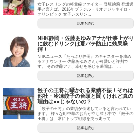
女子レスリングの軽量級ファイター 登坂絵莉 登坂選
手と言えば、2016年ブラジル・リオデジャネイロ・
オリンピック 女子レスリン...
記事を読む
NHK静岡・佐藤あゆみアナが仕事上がり
に飲むドリンクは夏バテ防止に効果発
揮！
NHKニュース『たっぷり静岡』のキャスターを務め
るアナウンサー 佐藤あゆみさんが可愛いと評判で
す。 その佐藤アナ、幸せを感じる瞬間は、 ...
記事を読む
餃子の王将に囁かれる業績不振！それは
他社・冷凍餃子の台頭と聞くけれど真の
理由は●●じゃないの？
「餃子の王将」の業績が低迷していると言われてい
ます。 様々な町中華のお店が立ち並ぶ中で 「餃子の
王将」は、常にトップ戦線を突っ走って...
記事を読む