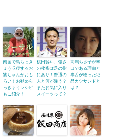
南国で島らっき
桃田賢斗、強さ
高嶋ちさ子が辛
ょう収穫するお
の秘密は足の指
口である理由と
婆ちゃんがおも
にあり！普通の
毒舌が唸った絶
ろい！お勧めら
人と何が違う？
品カツサンドと
っきょうレシピ
またお気に入り
は？
もご紹介！
スイーツって？