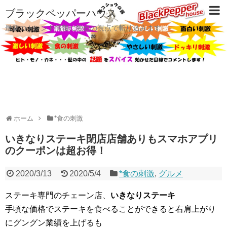
ブラックペッパーハウス
最新のトレンド情報に独自の視点で斬り込みます
ホーム
*食の刺激
いきなりステーキ閉店店舗ありもスマホアプリ
のクーポンは超お得！
2020/3/13
2020/5/4
*食の刺激
,
グルメ
ステーキ専門のチェーン店、
いきなりステーキ
手頃な価格でステーキを食べることができると右肩上がり
にグングン業績を上げるも