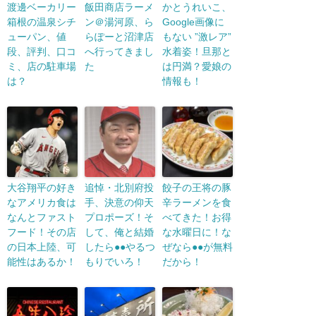
渡邊ベーカリー
飯田商店ラーメ
かとうれいこ、
箱根の温泉シチ
ン＠湯河原、ら
Google画像に
ューパン、値
らぽーと沼津店
もない ”激レア”
段、評判、口コ
へ行ってきまし
水着姿！旦那と
ミ、店の駐車場
た
は円満？愛娘の
は？
情報も！
大谷翔平の好き
追悼・北別府投
餃子の王将の豚
なアメリカ食は
手、決意の仰天
辛ラーメンを食
なんとファスト
プロポーズ！そ
べてきた！お得
フード！その店
して、俺と結婚
な水曜日に！な
の日本上陸、可
したら●●やるつ
ぜなら●●が無料
能性はあるか！
もりでいろ！
だから！