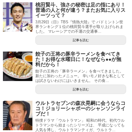
桃田賢斗、強さの秘密は足の指にあり！
普通の人と何が違う？またお気に入りス
イーツって？
3月29日（日）TBS『情熱大陸』で バドミントン世
界ランキング１位の桃田賢斗選手が取り上げられま
した。 マレーシアでの不運の交通事...
記事を読む
餃子の王将の豚辛ラーメンを食べてき
た！お得な水曜日に！なぜなら●●が無
料だから！
餃子の王将の「豚辛ラーメン」を食べてきました。
新たに加わったメニュー。 辛いモノ好きな私として
は試さないわけにはいきません。 その食...
記事を読む
ウルトラセブンの森次晃嗣に会うならコ
コ！ジョリーシャポーのシャンソンライ
ブだ！
特捜ドラマ「ウルトラマン」 昭和の時代、初代ウル
トラマンから始まったシリーズは、 平成になっても
人気を博し、ウルトラマンティガ、ウルトラ...