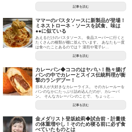
記事を読む
ママーのパスタソースに新製品が登場！
ミネストローネ・ソースを試食、味は
●●に似ている
あえるだけのパスタソース。 食品スーパーに行くと
たくさんの種類が棚に並んでいます。 あなたも一度
は食べたことあるのでは？ 湯煎や電子レ...
記事を読む
カレーパン◆ココのはヤバい！熱々揚げ
パンの中でカレーとスイス伝統料理が衝
撃のランデブー！
日本人が大好きなカレーライス。 そのカレールーを
パンのなかにたっぷり詰め込んだのが、カレーパ
ン。 そんなカレーパンのことで、 ちょっと...
記事を読む
金メダリスト登坂絵莉◆試合前・計量後
の体重増やし！そのため寝る前に必ず食
べていたものとは