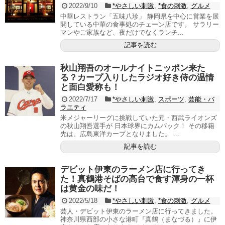
2022/9/10
*やさしい刺激
,
*食の刺激
,
グルメ
中華レストラン「五味八珍」 静岡県を中心に営業を展
開している中華の食事処のチェーン店です。 サラリー
マンやご家族など、夜だけでなくランチ...
記事を読む
秋山翔吾のオールナイトニッポン来た
る？カープ入りしたラジオ好き侍の温情
と面白愛称も！
2022/7/17
*やさしい刺激
,
スポーツ
,
芸能・バ
ラエティ
米メジャーリーグに挑戦していた元・西武ライオンズ
の秋山翔吾選手が 日本球界にカムバック！ その移籍
先は、広島東洋カープとなりました。 ...
記事を読む
デビット伊東のラーメン店に行ってき
た！真鶴港そばの高台で食す渾身の一杯
は黄金の味だ！
2022/5/18
*やさしい刺激
,
*食の刺激
,
グルメ
芸人・デビット伊東のラーメン店に行ってきました。
神奈川県西部の小さな港町『真鶴（まなづる）』に伊