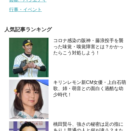
行事・イベント
人気記事ランキング
コロナ感染の阪神・藤浪投手を襲
った味覚・嗅覚障害とは？かかっ
たらこう対処しよう！
キリンレモン新CM女優・上白石萌
歌、姉・萌音との面白く過酷な幼
少時代！
桃田賢斗、強さの秘密は足の指に
あり！普通の人と何が違う？また