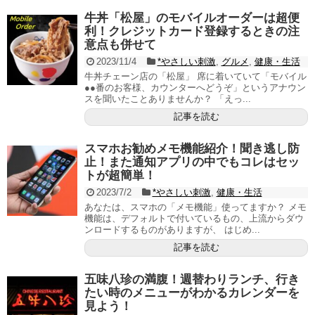
牛丼「松屋」のモバイルオーダーは超便
利！クレジットカード登録するときの注
意点も併せて
2023/11/4
*やさしい刺激
,
グルメ
,
健康・生活
牛丼チェーン店の「松屋」 席に着いていて「モバイル
●●番のお客様、カウンターへどうぞ」というアナウン
スを聞いたことありませんか？ 「えっ...
記事を読む
スマホお勧めメモ機能紹介！聞き逃し防
止！また通知アプリの中でもコレはセッ
トが超簡単！
2023/7/2
*やさしい刺激
,
健康・生活
あなたは、スマホの「メモ機能」使ってますか？ メモ
機能は、デフォルトで付いているもの、上流からダウ
ンロードするものがありますが、 はじめ...
記事を読む
五味八珍の満腹！週替わりランチ、行き
たい時のメニューがわかるカレンダーを
見よう！