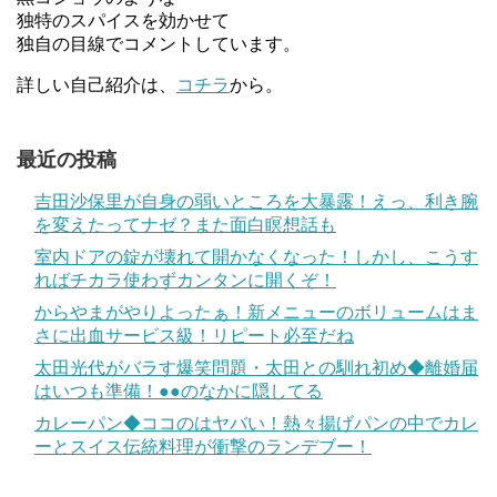
独特のスパイスを効かせて
独自の目線でコメントしています。
詳しい自己紹介は、
コチラ
から。
最近の投稿
吉田沙保里が自身の弱いところを大暴露！えっ、利き腕
を変えたってナゼ？また面白瞑想話も
室内ドアの錠が壊れて開かなくなった！しかし、こうす
ればチカラ使わずカンタンに開くぞ！
からやまがやりよったぁ！新メニューのボリュームはま
さに出血サービス級！リピート必至だね
太田光代がバラす爆笑問題・太田との馴れ初め◆離婚届
はいつも準備！●●のなかに隠してる
カレーパン◆ココのはヤバい！熱々揚げパンの中でカレ
ーとスイス伝統料理が衝撃のランデブー！