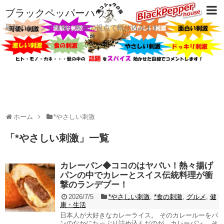
ブラックペッパーハウス
最新のトレンド情報に独自の視点で斬り込みます
ホーム
*やさしい刺激
「
*やさしい刺激
」
一覧
カレーパン◆ココのはヤバい！熱々揚げ
パンの中でカレーとスイス伝統料理が衝
撃のランデブー！
2026/7/5
*やさしい刺激
,
*食の刺激
,
グルメ
,
健
康・生活
日本人が大好きなカレーライス。 そのカレールーをパ
ンのなかにたっぷり詰め込んだのが、カレーパン。 そ