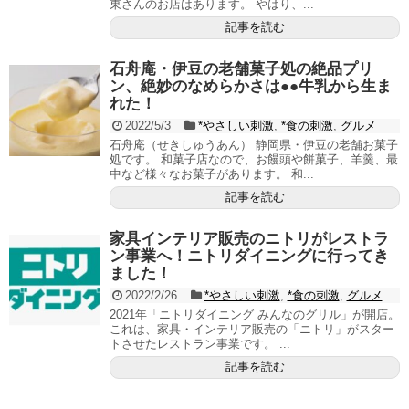
東さんのお店はあります。 やはり、...
記事を読む
石舟庵・伊豆の老舗菓子処の絶品プリ
ン、絶妙のなめらかさは●●牛乳から生ま
れた！
2022/5/3
*やさしい刺激
,
*食の刺激
,
グルメ
石舟庵（せきしゅうあん） 静岡県・伊豆の老舗お菓子
処です。 和菓子店なので、お饅頭や餅菓子、羊羹、最
中など様々なお菓子があります。 和...
記事を読む
家具インテリア販売のニトリがレストラ
ン事業へ！ニトリダイニングに行ってき
ました！
2022/2/26
*やさしい刺激
,
*食の刺激
,
グルメ
2021年「ニトリダイニング みんなのグリル」が開店。
これは、家具・インテリア販売の「ニトリ」がスター
トさせたレストラン事業です。 ...
記事を読む