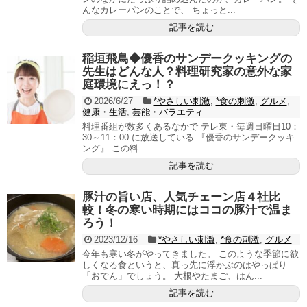
んなカレーパンのことで、 ちょっと...
記事を読む
稲垣飛鳥◆優香のサンデークッキングの
先生はどんな人？料理研究家の意外な家
庭環境にえっ！？
2026/6/27
*やさしい刺激
,
*食の刺激
,
グルメ
,
健康・生活
,
芸能・バラエティ
料理番組が数多くあるなかで テレ東・毎週日曜日10：
30～11：00 に放送している 『優香のサンデークッキ
ング』 この料...
記事を読む
豚汁の旨い店、人気チェーン店４社比
較！冬の寒い時期にはココの豚汁で温ま
ろう！
2023/12/16
*やさしい刺激
,
*食の刺激
,
グルメ
今年も寒い冬がやってきました。 このような季節に欲
しくなる食というと、真っ先に浮かぶのはやっぱり
「おでん」でしょう。 大根やたまご、はん...
記事を読む