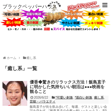
ブラックペッパーハウス
最新のトレンド情報に独自の視点で斬り込みます
ホーム
癒し系
「
癒し系
」
一覧
優香◆驚きのリラックス方法！飯島直子
に明かした気持ちいい朝活は●●●映画を
観ること
2026/6/22
*可愛い刺激
,
*面白い刺激
,
癒し系
,
芸能・バラエティ
飯島直子が街を飲み歩いて、毎週、ゲストと楽しい会
話を交わす 『飯島直子の今夜一杯いっちゃう？』 BS