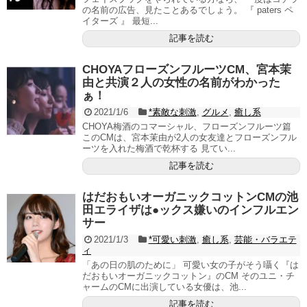
の名前の広告、見たことあるでしょう。 『 paters ペ
イターズ 』 最短...
記事を読む
CHOYAフローズンフルーツCM、宮本茉
由と共演２人の女性の名前がわかった
ぁ！
2021/1/6
*素敵な刺激
,
グルメ
,
癒し系
CHOYA梅酒のコマーシャル、フローズンフルーツ篇
このCMは、宮本茉由が2人の女友達とフローズンフル
ーツを入れた梅酒で乾杯する 見てい...
記事を読む
はだおもいオーガニックコットンCMの池
田エライザは●ックス嫌いのインフルエン
サー
2021/1/3
*可愛い刺激
,
癒し系
,
芸能・バラエテ
ィ
「あの日の肌のために」 可愛い女の子がそう囁く『は
だおもいオーガニックコットン』のCM そのユニ・チ
ャームのCMに出演している女優は、池...
記事を読む