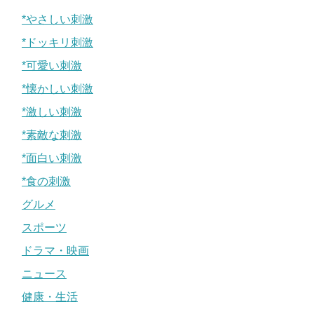
*やさしい刺激
*ドッキリ刺激
*可愛い刺激
*懐かしい刺激
*激しい刺激
*素敵な刺激
*面白い刺激
*食の刺激
グルメ
スポーツ
ドラマ・映画
ニュース
健康・生活