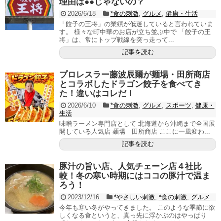
理由は●●じゃないの？
2026/6/18
*食の刺激
,
グルメ
,
健康・生活
「餃子の王将」の業績が低迷していると言われていま
す。 様々な町中華のお店が立ち並ぶ中で 「餃子の王
将」は、常にトップ戦線を突っ走って...
記事を読む
プロレスラー藤波辰爾が麺場・田所商店
とコラボしたドラゴン餃子を食べてき
た！違いはコレだ！
2026/6/10
*食の刺激
,
グルメ
,
スポーツ
,
健康・
生活
味噌ラーメン専門店として 北海道から沖縄まで全国展
開している人気店 麺場 田所商店 ここに一風変わ...
記事を読む
豚汁の旨い店、人気チェーン店４社比
較！冬の寒い時期にはココの豚汁で温ま
ろう！
2023/12/16
*やさしい刺激
,
*食の刺激
,
グルメ
今年も寒い冬がやってきました。 このような季節に欲
しくなる食というと、真っ先に浮かぶのはやっぱり