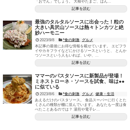
「おでん」でしょう。 大根やたまご、はん...
記事を読む
最強のタルタルソースに出会った！粒の
大きい具沢山ソースは熱々トンカツと絶
妙ハーモニー
2023/9/8
*食の刺激
,
グルメ
本記事の最後にお得な情報を載せています。 エビフラ
イやカキフライなどにかけるソースというと、 とんか
つソースという人もいれば、いや、...
記事を読む
ママーのパスタソースに新製品が登場！
ミネストローネ・ソースを試食、味は●●
に似ている
2023/8/6
*食の刺激
,
グルメ
,
健康・生活
あえるだけのパスタソース。 食品スーパーに行くとた
くさんの種類が棚に並んでいます。 あなたも一度は食
べたことあるのでは？ 湯煎や電子レ...
記事を読む