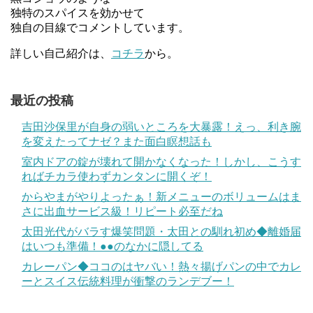
独特のスパイスを効かせて
独自の目線でコメントしています。
詳しい自己紹介は、
コチラ
から。
最近の投稿
吉田沙保里が自身の弱いところを大暴露！えっ、利き腕
を変えたってナゼ？また面白瞑想話も
室内ドアの錠が壊れて開かなくなった！しかし、こうす
ればチカラ使わずカンタンに開くぞ！
からやまがやりよったぁ！新メニューのボリュームはま
さに出血サービス級！リピート必至だね
太田光代がバラす爆笑問題・太田との馴れ初め◆離婚届
はいつも準備！●●のなかに隠してる
カレーパン◆ココのはヤバい！熱々揚げパンの中でカレ
ーとスイス伝統料理が衝撃のランデブー！