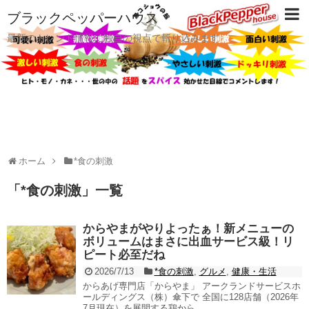
ブラックペッパーハウス
最新のトレンド情報に独自の視点で斬り込みます
ホーム
*食の刺激
「
*食の刺激
」
一覧
からやまがやりよったぁ！新メニューの
ボリュームはまさに出血サービス級！リ
ピート必至だね
2026/7/13
*食の刺激
,
グルメ
,
健康・生活
からあげ専門店「からやま」 アークランドサービスホ
ールディングス（株）傘下で 全国に128店舗（2026年
7月現在）を展開する鶏から...