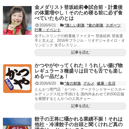
金メダリスト登坂絵莉◆試合前・計量後
の体重増やし！そのため寝る前に必ず食
べていたものとは
2026/6/21
*激しい刺激
,
*食の刺激
,
スポーツ
,
行事・イベント
女子レスリングの軽量級ファイター 登坂絵莉 登坂選
手と言えば、2016年ブラジル・リオデジャネイロ・オ
リンピック 女子レスリン...
記事を読む
かつやがやってくれた！うれしい揚げ物
レギュラー３種盛りは目でも舌でも楽し
める一品だぁ！
2026/6/20
*食の刺激
,
グルメ
,
健康・生活
とんかつ専門店「かつや」 アークランドサービスホー
ルディングス社が手掛ける 国内外あわせて約500店舗
を展開するとんかつの人気チェー...
記事を読む
餃子の王将に囁かれる業績不振！それは
他社・冷凍餃子の台頭と聞くけれど真の