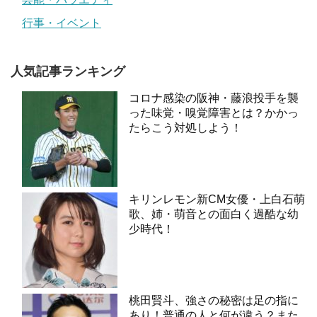
行事・イベント
人気記事ランキング
コロナ感染の阪神・藤浪投手を襲
った味覚・嗅覚障害とは？かかっ
たらこう対処しよう！
キリンレモン新CM女優・上白石萌
歌、姉・萌音との面白く過酷な幼
少時代！
桃田賢斗、強さの秘密は足の指に
あり！普通の人と何が違う？また