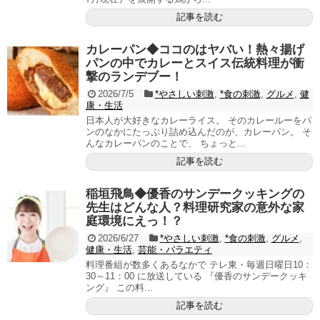
記事を読む
カレーパン◆ココのはヤバい！熱々揚げ
パンの中でカレーとスイス伝統料理が衝
撃のランデブー！
2026/7/5
*やさしい刺激
,
*食の刺激
,
グルメ
,
健
康・生活
日本人が大好きなカレーライス。 そのカレールーをパ
ンのなかにたっぷり詰め込んだのが、カレーパン。 そ
んなカレーパンのことで、 ちょっと...
記事を読む
稲垣飛鳥◆優香のサンデークッキングの
先生はどんな人？料理研究家の意外な家
庭環境にえっ！？
2026/6/27
*やさしい刺激
,
*食の刺激
,
グルメ
,
健康・生活
,
芸能・バラエティ
料理番組が数多くあるなかで テレ東・毎週日曜日10：
30～11：00 に放送している 『優香のサンデークッキ
ング』 この料...
記事を読む