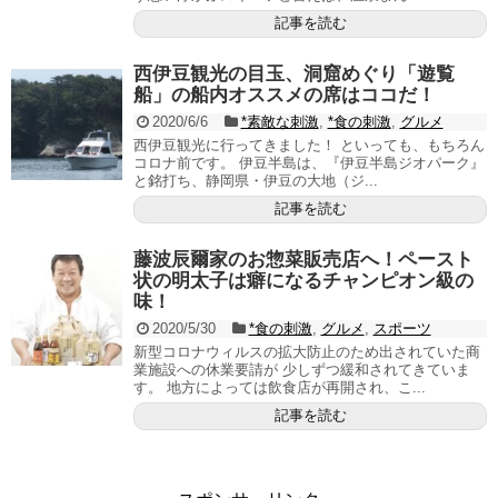
記事を読む
西伊豆観光の目玉、洞窟めぐり「遊覧
船」の船内オススメの席はココだ！
2020/6/6
*素敵な刺激
,
*食の刺激
,
グルメ
西伊豆観光に行ってきました！ といっても、もちろん
コロナ前です。 伊豆半島は、『伊豆半島ジオパーク』
と銘打ち、静岡県・伊豆の大地（ジ...
記事を読む
藤波辰爾家のお惣菜販売店へ！ペースト
状の明太子は癖になるチャンピオン級の
味！
2020/5/30
*食の刺激
,
グルメ
,
スポーツ
新型コロナウィルスの拡大防止のため出されていた商
業施設への休業要請が 少しずつ緩和されてきていま
す。 地方によっては飲食店が再開され、こ...
記事を読む