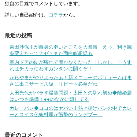
独自の目線でコメントしています。
詳しい自己紹介は、
コチラ
から。
最近の投稿
吉田沙保里が自身の弱いところを大暴露！えっ、利き腕
を変えたってナゼ？また面白瞑想話も
室内ドアの錠が壊れて開かなくなった！しかし、こうす
ればチカラ使わずカンタンに開くぞ！
からやまがやりよったぁ！新メニューのボリュームはま
さに出血サービス級！リピート必至だね
太田光代がバラす爆笑問題・太田との馴れ初め◆離婚届
はいつも準備！●●のなかに隠してる
カレーパン◆ココのはヤバい！熱々揚げパンの中でカレ
ーとスイス伝統料理が衝撃のランデブー！
最近のコメント