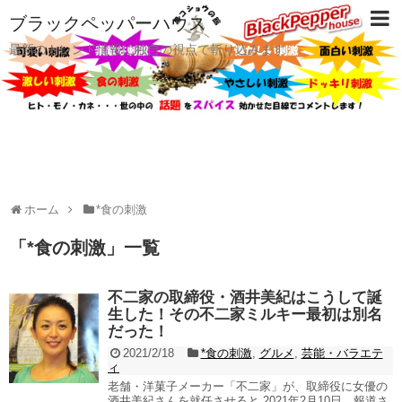
ブラックペッパーハウス
最新のトレンド情報に独自の視点で斬り込みます
ホーム
*食の刺激
「
*食の刺激
」
一覧
不二家の取締役・酒井美紀はこうして誕
生した！その不二家ミルキー最初は別名
だった！
2021/2/18
*食の刺激
,
グルメ
,
芸能・バラエテ
ィ
老舗・洋菓子メーカー「不二家」が、取締役に女優の
酒井美紀さんを就任させると 2021年2月10日、報道さ