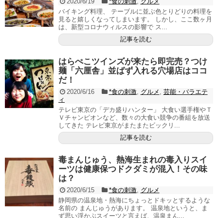
2020/6/19
*食の刺激
,
グルメ
バイキング料理、 テーブルに並ぶ色とりどりの料理を
見ると嬉しくなってしまいます。 しかし、ここ数ヶ月
は、新型コロナウィルスの影響で ス...
記事を読む
はらぺこツインズが来たら即完売？つけ
麺「六厘舎」並ばず入れる穴場店はココ
だ！
2020/6/16
*食の刺激
,
グルメ
,
芸能・バラエテ
ィ
テレビ東京の「デカ盛りハンター」 大食い選手権やＴ
Ｖチャンピオンなど、数々の大食い競争の番組を放送
してきた テレビ東京がまたまたビックリ...
記事を読む
毒まんじゅう、熱海生まれの毒入りスイ
ーツは健康保つドクダミが混入！その味
は？
2020/6/15
*食の刺激
,
グルメ
静岡県の温泉地・熱海にちょっとドキッとするような
名前の まんじゅうがあります。 温泉地というと、ま
ず思い浮かぶスイーツと言えば、温泉まん...