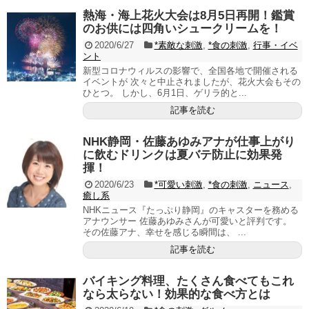
熱海・海上花火大会は8月5日再開！鑑賞
のお供には四角いシュークリームを！
2020/6/27
*素敵な刺激
,
*食の刺激
,
行事・イベ
ント
新型コロナウィルスの影響で、全国各地で開催される
イベントが 次々と中止されましたが、花火大会もその
ひとつ。 しかし、6月1日、ゲリラ的と...
記事を読む
NHK静岡・佐藤あゆみアナが仕事上がり
に飲むドリンクは夏バテ防止に効果発
揮！
2020/6/23
*可愛い刺激
,
*食の刺激
,
ニュース
,
癒し系
NHKニュース『たっぷり静岡』のキャスターを務める
アナウンサー 佐藤あゆみさんが可愛いと評判です。
その佐藤アナ、幸せを感じる瞬間は、 ...
記事を読む
バイキング料理、たくさん食べてもこれ
なら太らない！効果的な食べ方とは