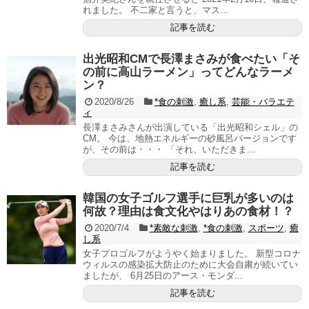
れました。 不二家と言うと、マス...
記事を読む
出光昭和CMで長澤まさみが食べたい「そ
の前に高山ラーメン」ってどんなラーメ
ン？
2020/8/26
*食の刺激
,
癒し系
,
芸能・バラエテ
ィ
長澤まさみさんが出演している「出光昭和シェル」の
CM。 今は、地熱エネルギーの砂風呂バージョンです
が、その前は・・・ 「それ、いただきま...
記事を読む
韓国の女子ゴルフ選手に巨乳が多いのは
何故？理由は食文化やはりあの食材！？
2020/7/4
*素敵な刺激
,
*食の刺激
,
スポーツ
,
癒
し系
女子プロゴルフがようやく始まりました。 新型コロナ
ウィルスの感染拡大防止のために大会自粛が続いてい
ましたが、 6月25日のアース・モンダ...
記事を読む